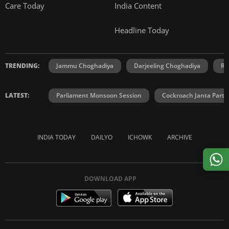
Care Today
India Content
Headline Today
TRENDING:
Jammu Choghadiya
Darjeeling Choghadiya
Ra
LATEST:
Parliament Monsoon Session
Cockroach Janta Party
INDIA TODAY
DAILYO
ICHOWK
ARCHIVE
DOWNLOAD APP