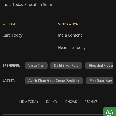
India Today Education Summit
WELFARE:
SYNDICATION:
Care Today
India Content
Headline Today
TRENDING:
Vastu Tips
Delhi Silver Rate
Himachal Prades
LATEST:
Aamir Khan-Gauri Spratt Wedding
Maa Gauri Aarti
INDIA TODAY
DAILYO
ICHOWK
ARCHIVE