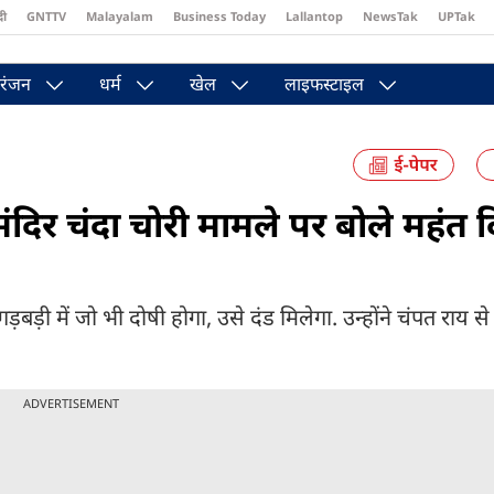
दी
GNTTV
Malayalam
Business Today
Lallantop
NewsTak
UPTak
st
Brides Today
Reader’s Digest
Astro Tak
Pakwan Gali
रंजन
धर्म
खेल
लाइफस्टाइल
ंदिर चंदा चोरी मामले पर बोले महंत दिन
ीय गड़बड़ी में जो भी दोषी होगा, उसे दंड मिलेगा. उन्होंने चंपत राय स
ADVERTISEMENT