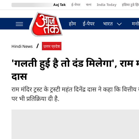
Aaj Tak
ई-पेपर
বাংলা
India Today
इंडिया टुडे हिं
MumbaiTak
BT Bazaar
Cosmopolitan
Harper's Bazaar
Northea
होम
ई-पेपर
भारत
मनो
Hindi News
उत्तर प्रदेश
'गलती हुई है तो दंड मिलेगा', राम म
दास
राम मंदिर ट्रस्ट के ट्रस्टी महंत दिनेंद्र दास ने कहा कि वित्त
पर भी प्रतिक्रिया दी है.