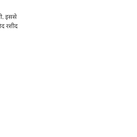
गी. इससे
लिद रशीद