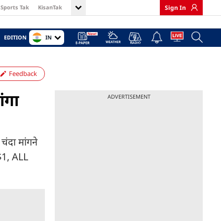
Sports Tak
KisanTak
Sign In
IN
EDITION
Feedback
ंगा
ADVERTISEMENT
ंदा मांगने
$1, ALL