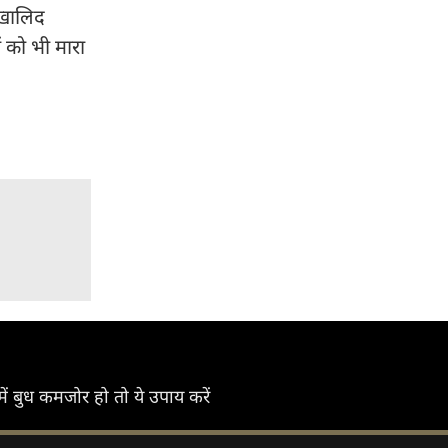
 खालिद
ं को भी मारा
बुध कमजोर हो तो ये उपाय करें