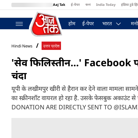
Aaj Tak
ई-पेपर
বাংলা
India Today
इंडिया टुडे हिं
MumbaiTak
BT Bazaar
Cosmopolitan
Harper's Bazaar
Northea
होम
ई-पेपर
भारत
मनो
Hindi News
उत्तर प्रदेश
'सेव फिलिस्तीन...' Facebook पोस
चंदा
यूपी के लखीमपुर खीरी से हैरान कर देने वाला मामला सामन
का स्क्रीनशॉट वायरल हो रहा है. उसके फेसबुक अकाउं
DONATION ARE DIRECTLY SENT TO @ISLAMI