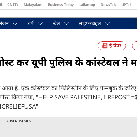
दी
GNTTV
Malayalam
Business Today
Lallantop
NewsTak
UPTak
st
Brides Today
Reader’s Digest
Astro Tak
Pakwan Gali
रंजन
धर्म
खेल
लाइफस्टाइल
्ट कर यूपी पुलिस के कांस्टेबल ने मा
े आया है. एक कांस्टेबल का फिलिस्तीन के लिए फेसबुक के जरिए च
ट से पोस्ट किया गया, "HELP SAVE PALESTINE, I REPOST =
CRELIEFUSA".
ADVERTISEMENT