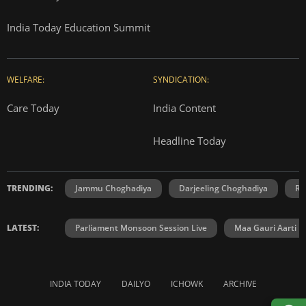
India Today Education Summit
WELFARE:
SYNDICATION:
Care Today
India Content
Headline Today
TRENDING:
Jammu Choghadiya
Darjeeling Choghadiya
Ra
LATEST:
Parliament Monsoon Session Live
Maa Gauri Aarti
INDIA TODAY
DAILYO
ICHOWK
ARCHIVE