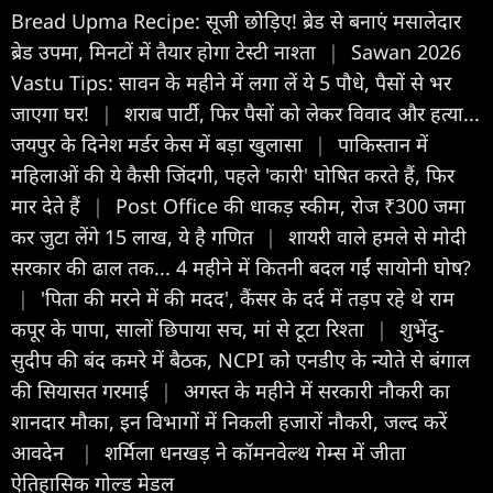
Bread Upma Recipe: सूजी छोड़िए! ब्रेड से बनाएं मसालेदार
ब्रेड उपमा, मिनटों में तैयार होगा टेस्टी नाश्ता
|
Sawan 2026
Vastu Tips: सावन के महीने में लगा लें ये 5 पौधे, पैसों से भर
जाएगा घर!
|
शराब पार्टी, फिर पैसों को लेकर विवाद और हत्या...
जयपुर के दिनेश मर्डर केस में बड़ा खुलासा
|
पाकिस्तान में
महिलाओं की ये कैसी जिंदगी, पहले 'कारी' घोषित करते हैं, फिर
मार देते हैं
|
Post Office की धाकड़ स्कीम, रोज ₹300 जमा
कर जुटा लेंगे 15 लाख, ये है गणित
|
शायरी वाले हमले से मोदी
सरकार की ढाल तक... 4 महीने में कितनी बदल गईं सायोनी घोष?
|
'पिता की मरने में की मदद', कैंसर के दर्द में तड़प रहे थे राम
कपूर के पापा, सालों छिपाया सच, मां से टूटा रिश्ता
|
शुभेंदु-
सुदीप की बंद कमरे में बैठक, NCPI को एनडीए के न्योते से बंगाल
की सियासत गरमाई
|
अगस्त के महीने में सरकारी नौकरी का
शानदार मौका, इन विभागों में निकली हजारों नौकरी, जल्द करें
आवदेन
|
शर्मिला धनखड़ ने कॉमनवेल्थ गेम्स में जीता
ऐतिहासिक गोल्ड मेडल