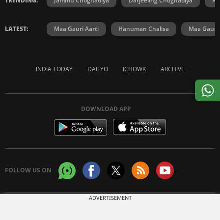
TRENDING:
Jammu Choghadiya
Darjeeling Choghadiya
Ra
LATEST:
Maa Gauri Aarti
Hanuman Chalisa
Maa Gauri 
INDIA TODAY
DAILYO
ICHOWK
ARCHIVE
DOWNLOAD APP
FOLLOW US ON
ADVERTISEMENT
Copyright © 2026 Living Media India Limited. For reprint rights:
Syndications
Today