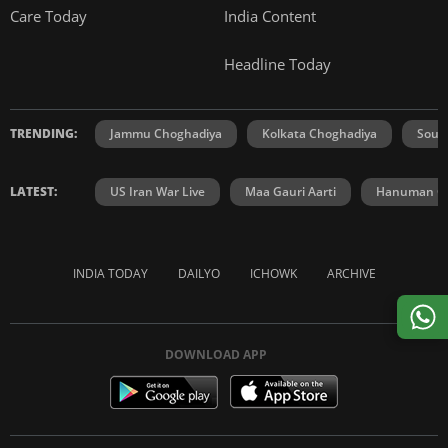
Care Today
India Content
Headline Today
TRENDING:
Jammu Choghadiya
Kolkata Choghadiya
Sout
LATEST:
US Iran War Live
Maa Gauri Aarti
Hanuman Ch
INDIA TODAY
DAILYO
ICHOWK
ARCHIVE
DOWNLOAD APP