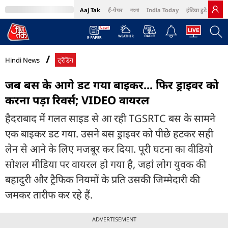
Aaj Tak
ई-पेपर
বাংলা
India Today
इंडिया टुडे हिंदी
MumbaiTak
BT Bazaar
Cosmopolitan
Harper's Bazaar
Northeast
Bri
Hindi News
ट्रेंडिंग
जब बस के आगे डट गया बाइकर... फिर ड्राइवर को
करना पड़ा रिवर्स; VIDEO वायरल
हैदराबाद में गलत साइड से आ रही TGSRTC बस के सामने
एक बाइकर डट गया. उसने बस ड्राइवर को पीछे हटकर सही
लेन से आने के लिए मजबूर कर दिया. पूरी घटना का वीडियो
सोशल मीडिया पर वायरल हो गया है, जहां लोग युवक की
बहादुरी और ट्रैफिक नियमों के प्रति उसकी जिम्मेदारी की
जमकर तारीफ कर रहे हैं.
ADVERTISEMENT