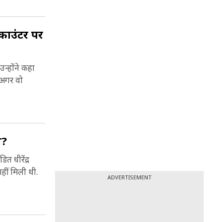
 ने
दिव्य
 क्या
गेश्वर
नकाउंटर पर
ार्य,
ं जंतर
्रमुख
न्होंने कहा
ri
 अगर वो
ल?
त धीरेंद्र
हीं मिली थी.
ADVERTISEMENT