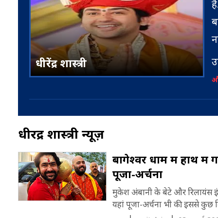
ह
ब
न
उ
धीरेंद्र शास्त्री
(
और
स
ध
धीरेंद्र शास्त्री न्यूज़
क
क
बागेश्वर धाम में हाथ में
प
पूजा-अर्चना
म
मुकेश अंबानी के बेटे और रिलायंस इंडस
यहां पूजा-अर्चना भी की. इससे कुछ द
प
उ