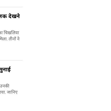
 झलक देखने
पिका चिखलिया
ला. तीनों ने
सुनाई
ि उनकी
बताया. जानिए