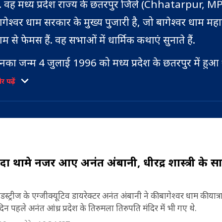
ै. वह मध्य प्रदेश राज्य के छतरपुर जिले (Chhatarpur, MP
ागेश्वर धाम सरकार के मुख्य पुजारी है, जो बागेश्वर धाम मह
ाम से फेमस हैं. वह सभाओं में धार्मिक कथाएं सुनाते हैं.
नका जन्म 4 जुलाई 1996 को मध्य प्रदेश के छतरपुर में हुआ
Dhirendra Shastri Born). धीरेंद्र शास्त्री सामान्य गरीब
 पढ़ें
े आते हैं. उनकी प्रारंभिक शिक्षा सरकारी स्कूल से हुई है.
ीरेंद्र शास्त्री पर अंधविश्वास का विरोध करने वाले एक समूह ने म
ी एक सभा में अपनी चमत्कारी क्षमताओं का प्रदर्शन करने के
हा. कहा जाता है कि वह इस कार्यक्रम में शामिल नहीं हुए. धीरेंद्
 गदा थामे नजर आए अनंत अंबानी, धीरेंद्र शास्त्री के 
र नागपुर की अखिल भारतीय अंधश्रद्धा निर्मूलन समिति के श्
ानव ने उन्हें दिव्य दरबार में चुनौती दी और उनकी आध्यात्मिक
्ट्रीज के एग्जीक्यूटिव डायरेक्टर अनंत अंबानी ने की बागेश्वर धाम की यात्रा 
िन पहले अनंत आंध्र प्रदेश के तिरुमला तिरुपति मंदिर में भी गए थे.
र सवाल उठाया, मानव ने शास्त्री पर अंध विश्वास को बढ़ावा द
न्हें छत्तीसगढ़ में लगभग 300 ईसाइयों को हिन्दू बनाने के लि