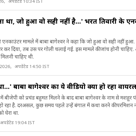
26,
अपडेटेड 10:34 IST
ी आरोप लगाया है. जब मीडिया में विवाद शुरू हुआ, तो शास्त्री
ाता है. 20 जनवरी 2023 को लगभग 5,00,000 लोग उनके 
ानव को अपने दिव्य दरबार में आमंत्रित किया और पूछा कि वह
रबार में आए थे. 22 जनवरी 2023 को कई हिंदू संगठनों ने बा
 था, जो हुआ वो सही नहीं है...' भरत तिवारी के ए
ानना चाहता है. स्वामी रामदेव, सद्गुरु जग्गी वासुदेव, रामभद्राच
ाम सरकार के प्रमुख पुजारी शास्त्री के समर्थन में नई दिल्ली मे
ाध्वी प्राची, प्रज्ञा ठाकुर और राजनेता गिरिराज सिंह जैसे कई प
ंतर पर भी विरोध प्रदर्शन किया.
ी एनकाउंटर मामले में बाबा बागेश्वर ने कहा कि जो हुआ वो सही नहीं हुआ. उ
िंदू धार्मिक नेता उनके समर्थन में आए (Dhirendra Shast
ंडर कर दिया, तब उस पर गोली चलाई गई. इस मामले की जांच होनी चाहिए.
 मिलनी चाहिए थी.
ontroversy).
 2026,
अपडेटेड 14:50 IST
ा...' बाबा बागेश्वर का ये वीडियो क्यों हो रहा वायर
 बीजेपी को प्रचंड बहुमत मिलने के बाद बाबा बागेश्वर के नाम से मशहूर पंडि
हो रहा है. दरअसल, कुछ समय पहले उन्हें बंगाल में कथा करने की परमिशन न
ो घेरा था.
अपडेटेड 19:04 IST