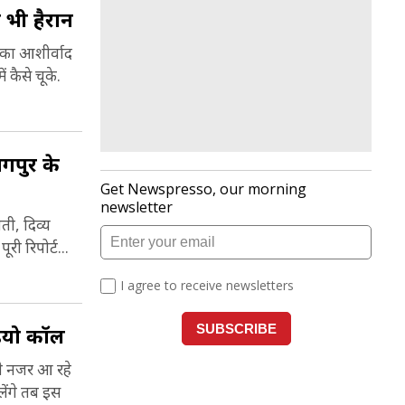
 भी हैरान
नका आशीर्वाद
 कैसे चूके.
ागपुर के
ती, दिव्य
री रिपोर्ट...
डियो कॉल
रते नजर आ रहे
लेंगे तब इस