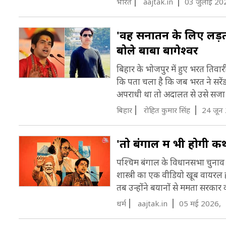
भारत
aajtak.in
03 जुलाई 20
भ
ज
म
द
'वह सनातन के लिए लड़ता
ज
ध
बोले बाबा बागेश्वर
स
म
बिहार के भोजपुर में हुए भरत तिवार
ह
कि पता चला है कि जब भरत ने सरे
अपराधी था तो अदालत से उसे सजा
C
बिहार
रोहित कुमार सिंह
24 जून
'तो बंगाल में भी होगी कथ
पश्चिम बंगाल के विधानसभा चुनाव में
शास्त्री का एक वीडियो खूब वायरल 
तब उन्होंने बयानों से ममता सरकार क
धर्म
aajtak.in
05 मई 2026,