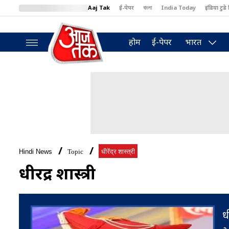
Aaj Tak
ई-पेपर
বাংলা
India Today
इंडिया टुडे 
MumbaiTak
BT Bazaar
Cosmopolitan
Harper's Bazaar
North
होम
ई-पेपर
भारत
Hindi News
Topic
धीरेंद्र शास्त्री
धीरेंद्र शास्त्री
ध