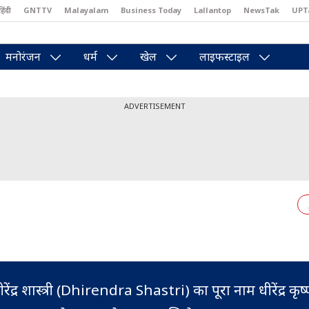
हिंदी
GNTTV
Malayalam
Business Today
Lallantop
NewsTak
UPT
east
Brides Today
Reader’s Digest
Astro Tak
Pakwan Gali
मनोरंजन
धर्म
खेल
लाइफस्टाइल
ADVERTISEMENT
ीरेंद्र शास्त्री (Dhirendra Shastri) का पूरा नाम धीरेंद्र कृष्ण