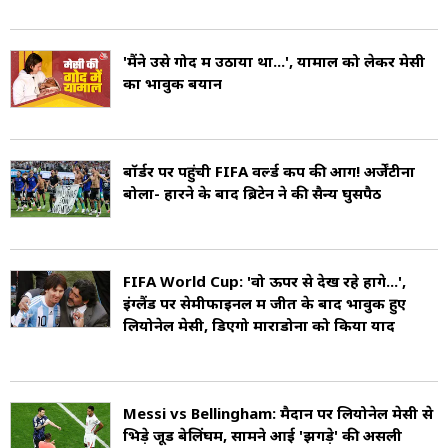
'मैंने उसे गोद में उठाया था...', यामाल को लेकर मेसी
का भावुक बयान
बॉर्डर पर पहुंची FIFA वर्ल्ड कप की आग! अर्जेंटीना
बोला- हारने के बाद ब्रिटेन ने की सैन्य घुसपैठ
FIFA World Cup: 'वो ऊपर से देख रहे होंगे...',
इंग्लैंड पर सेमीफाइनल में जीत के बाद भावुक हुए
लियोनेल मेसी, ड‍िएगो माराडोना को किया याद
Messi vs Bellingham: मैदान पर ल‍ियोनेल मेसी से
भिड़े जूड बेलिंघम, सामने आई 'झगड़े' की असली