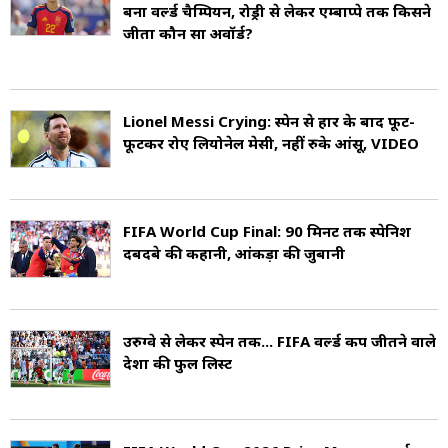
बना वर्ल्ड चैम्पियन, रोड्री से लेकर एम्बाप्पे तक किसने
जीता कौन सा अवॉर्ड?
Lionel Messi Crying: स्पेन से हार के बाद फूट-
फूटकर रोए ल‍ियोनेल मेसी, नहीं रुके आंसू, VIDEO
FIFA World Cup Final: 90 म‍िनट तक स्‍पेन‍िश
दबदबे की कहानी, आंकड़ों की जुबानी
उरुग्वे से लेकर स्पेन तक... FIFA वर्ल्ड कप जीतने वाले
देशों की फुल लिस्ट