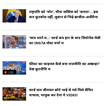
सबसे बड़ा शहर ब्यूनस आयर्स है (Provinces of
राष्ट्रपति को 'चोर', चीफ जस्टिस को 'कचरा'... इस
Argentina).
बार फुटबॉल नहीं, जुबान से भिड़े ब्राजील-अर्जेंटीना
अर्जेंटीना में सबसे पहले दर्ज की गई मानव उपस्थिति
पुरापाषाण काल की है. इंका साम्राज्य का विस्तार पूर्व-
'घाव भरने में...' वर्ल्ड कप हार के बाद लियोनेल मेसी
का INSTA पोस्ट चर्चा में
कोलंबियन काल में देश के उत्तर-पश्चिम में हुआ था. इस
देश की जड़ें 16वीं शताब्दी से है जो इस क्षेत्र के स्पेनिश
उपनिवेशीकरण से आता है. अर्जेंटीना रियो डी ला प्लाटा के
फीफा का फाइनल कैसे बना राजनीति का अखाड़ा?
देखें कूटनीति में
वायसरायल्टी के उत्तराधिकारी राज्य के रूप में उभरा था.
2:52
स्वतंत्रता के लिए घोषणा और लड़ाई (1810-1818) के
बाद एक विस्तारित गृहयुद्ध हुआ जो 1861 तक चला था.
वर्ल्ड कप जीतकर छोटे भाई से गले मिले लैमिन
इसके बाद देश में शांति और स्थिरता आई (Argentina
यामाल, भावुक कर देगा ये VIDEO
History). यहां 60% से अधिक आबादी के पास पूर्ण या