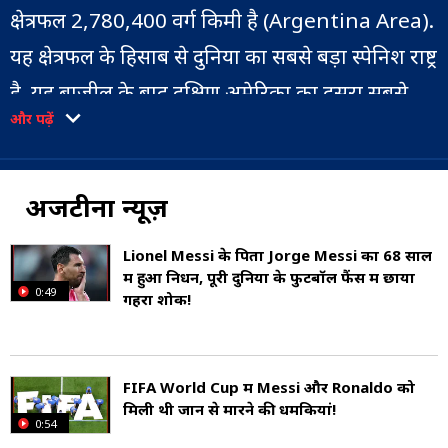
क्षेत्रफल 2,780,400 वर्ग किमी है (Argentina Area).
यह क्षेत्रफल के हिसाब से दुनिया का सबसे बड़ा स्पेनिश राष्ट्र
है. यह ब्राजील के बाद दक्षिण अमेरिका का दूसरा सबसे
और पढ़ें
बड़ा देश, अमेरिका का चौथा सबसे बड़ा देश और दुनिया
का आठवां सबसे बड़ा देश है.
अर्जेंटीना न्यूज़
यह पश्चिम में चिली के साथ दक्षिणी शंकु के बड़े हिस्से को
साझा करता है, और उत्तर में बोलीविया और पराग्वे, उत्तर
Lionel Messi के पिता Jorge Messi का 68 साल
में हुआ निधन, पूरी दुनिया के फुटबॉल फैंस में छाया
पूर्व में ब्राजील, पूर्व में उरुग्वे और दक्षिण अटलांटिक
0:49
गहरा शोक!
महासागर और दक्षिण में ड्रेक पैसेज से भी घिरा हुआ है
(Argentina Geographical Location). अर्जेंटीना
FIFA World Cup में Messi और Ronaldo को
एक संघीय राज्य है जो 23 प्रांतों में विभाजित है. साथ ही,
मिली थी जान से मारने की धमकियां!
0:54
यह एक स्वायत्त शहर है, जो संघीय राजधानी और देश का