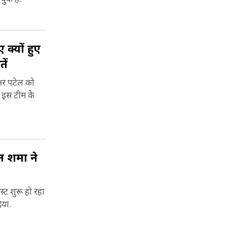
क्यों हुए
ें
षर पटेल को
ं इस टीम के
 शर्मा ने
्ट शुरू हो रहा
िया.