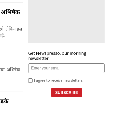
, अभ‍िषेक
एंगे. लेकिन इस
ाई.
‍िया. अभ‍िषेक
ड़के