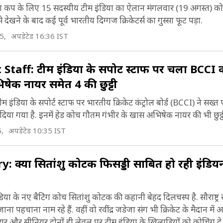
कप के लिए 15 सदस्यीय टीम इंडिया का ऐलान मंगलवार (19 अगस्त) को
े देखने के बाद कई पूर्व भारतीय दिग्गज क्रिकेटर्स का गुस्सा फूट पड़ा.
5,
अपडेटेड 16:36 IST
aff: टीम इंड‍िया के सपोर्ट स्टाफ पर चला BCCI 
षेक नायर समेत 4 की छुट्टी
‍िया के सपोर्ट स्टाफ पर भारतीय क्रिकेट कंट्रोल बोर्ड (BCCI) ने सख्त 
टा दिया गया है. इनमें हेड कोच गौतम गंभीर के खास अभ‍िषेक नायर की भी छुट्ट
5,
अपडेटेड 10:35 IST
क्या स‍ितांशु कोटक फिसड्डी साबित हो रही इंडियन
 के नए बैट‍िंग कोच स‍ितांशु कोटक की कहानी बेहद द‍िलचस्प है. सौराष्ट्र 
 जाना पहचाना नाम रहे हैं. वहीं वो रवींद्र जडेजा संग भी क्रिकेट के मैदान म
 और सीन‍ियर दोनों ही लेवल पर टीम इंड‍िया के ख‍िलाड़‍ियों को कोच‍िंग दे चु