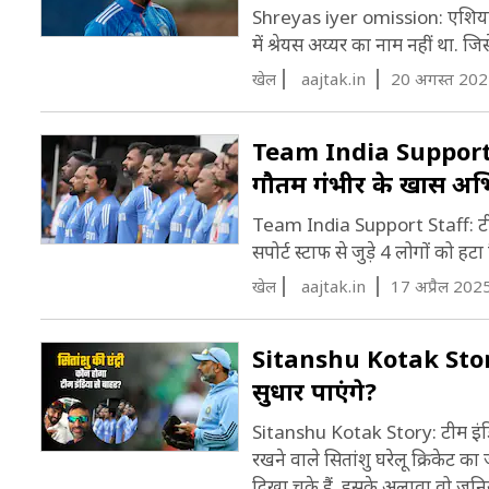
Shreyas iyer omission: एशिया 
में श्रेयस अय्यर का नाम नहीं था. जिस
खेल
aajtak.in
20 अगस्त 202
Team India Support St
गौतम गंभीर के खास अभ‍ि
Team India Support Staff: टीम इंड
सपोर्ट स्टाफ से जुड़े 4 लोगों को ह
खेल
aajtak.in
17 अप्रैल 202
Sitanshu Kotak Story: 
सुधार पाएंगे?
Sitanshu Kotak Story: टीम इंड‍िया
रखने वाले स‍ितांशु घरेलू क्रिकेट का
दिखा चुके हैं. इसके अलावा वो जूनियर