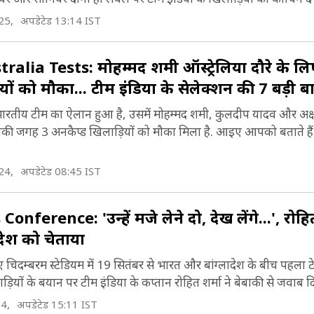
25,
अपडेटेड 13:14 IST
ia Tests: मोहम्मद शमी ऑस्ट्रेल‍िया दौरे के लिए 
ों को मौका... टीम इंड‍िया के सेलेक्शन की 7 बड़ी बात
स भारतीय टीम का ऐलान हुआ है, उसमें मोहम्मद शमी, कुलदीप यादव और अक्
उनकी जगह 3 अनकैप्ड ख‍िलाड़‍ियों को मौका मिला है. आइए आपको बताते है
24,
अपडेटेड 08:45 IST
erence: 'उन्हें मजे लेने दो, देख लेंगे...', रोहित
लादेश को चेताया
िदम्बरम स्टेड‍ियम में 19 स‍ितंबर से भारत और बांग्लादेश के बीच पहला टेस
लाड़‍ियों के बयान पर टीम इंड‍िया के कप्तान रोहित शर्मा ने बेबाकी से जवाब द‍
24,
अपडेटेड 15:11 IST