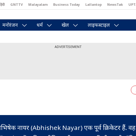
हिंदी
GNTTV
Malayalam
Business Today
Lallantop
NewsTak
UPT
east
Brides Today
Reader’s Digest
Astro Tak
Pakwan Gali
मनोरंजन
धर्म
खेल
लाइफस्टाइल
ADVERTISEMENT
भिषेक नायर (Abhishek Nayar) एक पूर्व क्रिकेटर हैं. व