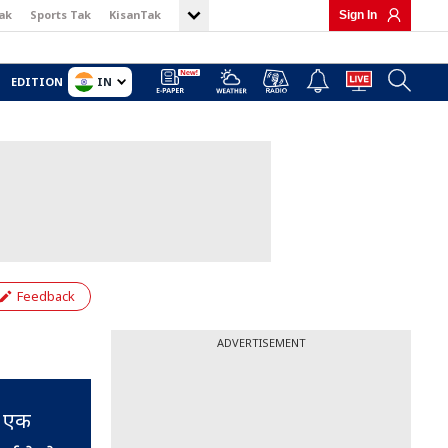
ak
Sports Tak
KisanTak
Sign In
IN
EDITION
Feedback
ADVERTISEMENT
ह एक