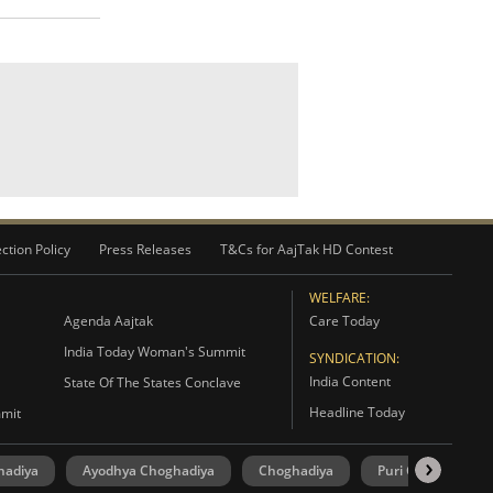
ction Policy
Press Releases
T&Cs for AajTak HD Contest
WELFARE:
Agenda Aajtak
Care Today
India Today Woman's Summit
SYNDICATION:
India Content
State Of The States Conclave
Headline Today
mmit
hadiya
Ayodhya Choghadiya
Choghadiya
Puri Choghadiya