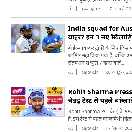
खेल
कृष्‍ण कुमार
17 जनवरी 20
India squad for Austral
बाहर? इन 3 नए ख‍िलाड़‍िय
बॉर्डर-गावस्कर ट्रॉफी के लिए जि
शामिल नहीं किया गया है, बल्क‍ि 
सेलेक्शन से जुड़ी 7 खास बातें...
खेल
aajtak.in
26 अक्टूबर 20
Rohit Sharma Press Conf
चेन्नई टेस्ट से पहले बांग्
Rohit Sharma PC: चेन्नई के एमए च‍
है. इस टेस्ट से पहले बांग्लादेशी ख‍ि
खेल
aajtak.in
17 सितंबर 20