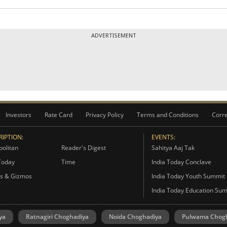
ADVERTISEMENT
Investors
Rate Card
Privacy Policy
Terms and Conditions
Corre
IPTION:
EVENTS:
olitan
Reader's Digest
Sahitya Aaj Tak
Today
Time
India Today Conclave
s & Gizmos
India Today Youth Summit
India Today Education Su
ya
Ratnagiri Choghadiya
Noida Choghadiya
Pulwama Chog