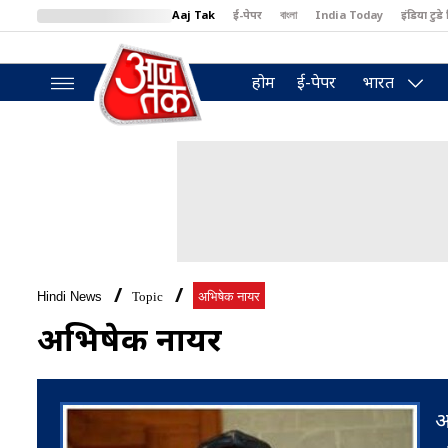
Aaj Tak
ई-पेपर
বাংলা
India Today
इंडिया टुडे 
MumbaiTak
BT Bazaar
Cosmopolitan
Harper's Bazaar
North
होम
ई-पेपर
भारत
Hindi News
Topic
अभ‍िषेक नायर
अभ‍िषेक नायर
अ