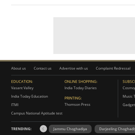
About us
Contact us
Advertise with us
Complaint Redressal
EDUCATION:
ONLINE SHOPPING:
SUBSCR
Vasant Valley
India Today Diaries
Cosmop
India Today Education
Music 
PRINTING:
Thomson Press
ITMI
Gadget
Campus National Aptitude test
TRENDING:
Jammu Choghadiya
Darjeeling Choghadi