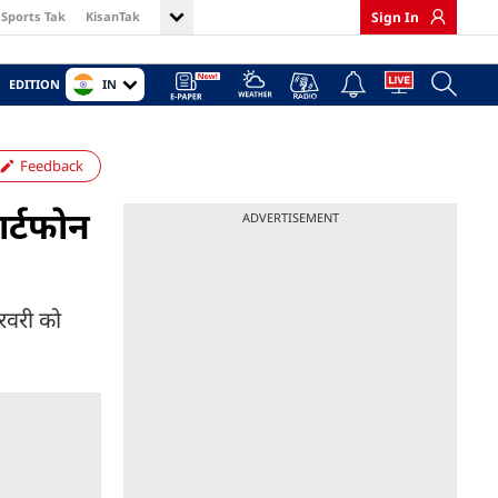
Sports Tak
KisanTak
Sign In
IN
EDITION
Feedback
र्टफोन
ADVERTISEMENT
रवरी को