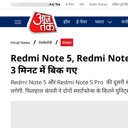
Aaj Tak
ई-पेपर
বাংলা
India Today
इंडिया टुडे हिं
MumbaiTak
BT Bazaar
Cosmopolitan
Harper's Bazaar
Northea
होम
ई-पेपर
भारत
मनो
Hindi News
टेक्नोलॉजी
मोबाइल
Redmi Note 5, Redmi Note 5
3 मिनट में बिक गए
Redmi Note 5 और Redmi Note 5 Pro की दूसरी सेल
लगेगी. फिलहाल कंपनी ने दोनों स्मार्टफोन्स के कितने युनिट