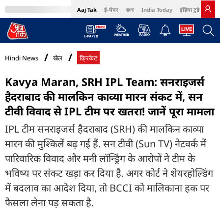
Aaj Tak
ई-पेपर
বাংলা
India Today
इंडिया टुडे हिंदी
MumbaiTak
BT Bazaar
Cosmopolitan
Harper's Bazaar
Northeast
Bri
Hindi News
खेल
क्रिकेट
Kavya Maran, SRH IPL Team: सनराइजर्स
हैदराबाद की मालक‍िन काव्या मारन संकट में, सन
टीवी विवाद से IPL टीम पर खतरा! जानें पूरा मामला
IPL टीम सनराइजर्स हैदराबाद (SRH) की मालकिन काव्या
मारन की मुश्किलें बढ़ गई हैं. सन टीवी (Sun TV) नेटवर्क में
पारिवारिक विवाद और मनी लॉन्ड्रिंग के आरोपों ने टीम के
भविष्य पर संकट खड़ा कर दिया है. अगर कोर्ट ने शेयरहोल्डिंग
में बदलाव का आदेश दिया, तो BCCI को मालिकाना हक पर
फैसला लेना पड़ सकता है.