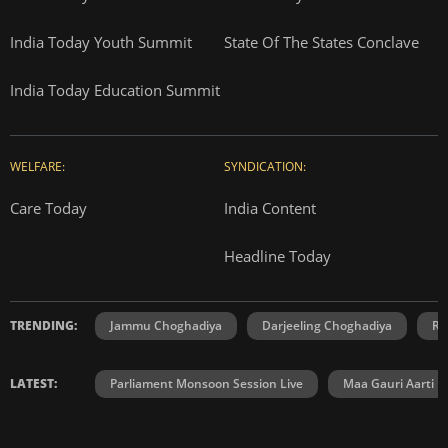
India Today Youth Summit
State Of The States Conclave
India Today Education Summit
WELFARE:
SYNDICATION:
Care Today
India Content
Headline Today
TRENDING:
Jammu Choghadiya
Darjeeling Choghadiya
Ra
LATEST:
Parliament Monsoon Session Live
Maa Gauri Aarti