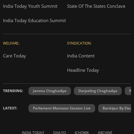
India Today Youth Summit
State Of The States Conclave
India Today Education Summit
WELFARE:
SYNDICATION:
Care Today
India Content
Headline Today
TRENDING:
Jammu Choghadiya
Darjeeling Choghadiya
Ra
LATEST:
Parliament Monsoon Session Live
Bankipur By Elect
INDIA TODAY
DAILYO
ICHOWK
ARCHIVE