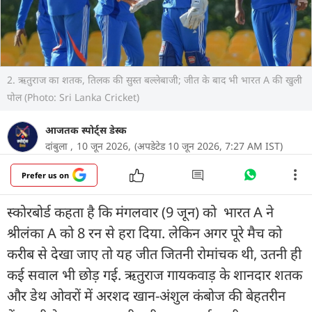
2. ऋतुराज का शतक, तिलक की सुस्त बल्लेबाजी; जीत के बाद भी भारत A की खुली
पोल (Photo: Sri Lanka Cricket)
आजतक स्पोर्ट्स डेस्क
दांबुला ,
10 जून 2026,
(अपडेटेड 10 जून 2026, 7:27 AM IST)
Prefer us on
स्कोरबोर्ड कहता है कि मंगलवार (9 जून) को भारत A ने
श्रीलंका A को 8 रन से हरा दिया. लेकिन अगर पूरे मैच को
करीब से देखा जाए तो यह जीत जितनी रोमांचक थी, उतनी ही
कई सवाल भी छोड़ गई. ऋतुराज गायकवाड़ के शानदार शतक
और डेथ ओवरों में अरशद खान-अंशुल कंबोज की बेहतरीन