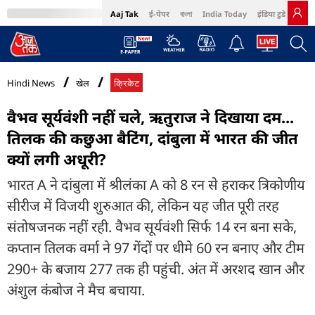
Aaj Tak
ई-पेपर
বাংলা
India Today
इंडिया टुडे हिंदी
MumbaiTak
BT Bazaar
Cosmopolitan
Harper's Bazaar
Northeast
Bri
Hindi News
खेल
क्रिकेट
वैभव सूर्यवंशी नहीं चले, ऋतुराज ने द‍िखाया दम...
त‍िलक की कछुआ बैट‍िंग, दांबुला में भारत की जीत
क्यों लगी अधूरी?
भारत A ने दांबुला में श्रीलंका A को 8 रन से हराकर त्रिकोणीय
सीरीज में विजयी शुरुआत की, लेकिन यह जीत पूरी तरह
संतोषजनक नहीं रही. वैभव सूर्यवंशी सिर्फ 14 रन बना सके,
कप्तान तिलक वर्मा ने 97 गेंदों पर धीमे 60 रन बनाए और टीम
290+ के बजाय 277 तक ही पहुंची. अंत में अरशद खान और
अंशुल कंबोज ने मैच बचाया.