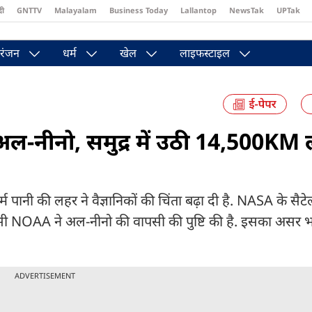
दी
GNTTV
Malayalam
Business Today
Lallantop
NewsTak
UPTak
st
Brides Today
Reader’s Digest
Astro Tak
Pakwan Gali
रंजन
धर्म
खेल
लाइफस्टाइल
ल-नीनो, समुद्र में उठी 14,500KM 
 पानी की लहर ने वैज्ञानिकों की चिंता बढ़ा दी है. NASA के सैट
सी NOAA ने अल-नीनो की वापसी की पुष्टि की है. इसका असर 
ADVERTISEMENT