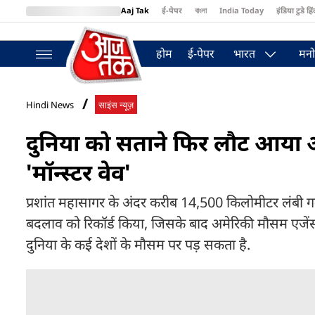
Aaj Tak
ई-पेपर
বাংলা
India Today
इंडिया टुडे हिं
MumbaiTak
BT Bazaar
Cosmopolitan
Harper's Bazaar
Northea
होम
ई-पेपर
भारत
मनो
Hindi News
साइंस न्यूज़
दुनिया को सताने फिर लौट आया अ
'मॉन्स्टर वेव'
प्रशांत महासागर के अंदर करीब 14,500 किलोमीटर लंबी गर्म
बदलाव को रिकॉर्ड किया, जिसके बाद अमेरिकी मौसम एजें
दुनिया के कई देशों के मौसम पर पड़ सकता है.