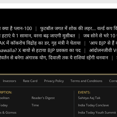
 क्या है प्लान-100
|
फुटबॉल जगत में शोक की लहर... वर्ल्ड कप वि
रंत हटाएं ये 1 सामान, वरना बढ़ जाएगी मुसीबत
|
जब सोने से भरे 10
में कॉकरोच विद्रोह का डर, गृह मंत्री ने चेताया
|
'आप BJP से हैं 
nawalla? X बायो से हटाया BJP प्रवक्ता का पद
|
आंदोलनजीवी Vs क
र्तन से बनेगा अंगारक योग, दिवाली तक ये राशियां रहेंगी धनवान
|
Investors
Rate Card
Privacy Policy
Terms and Conditions
Corre
IPTION:
EVENTS:
olitan
Reader's Digest
Sahitya Aaj Tak
Today
Time
India Today Conclave
s & Gizmos
India Today Youth Summit