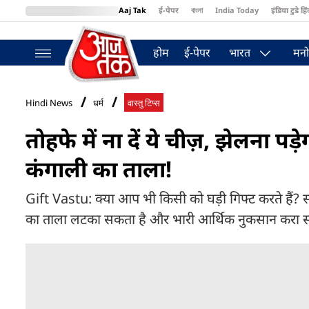
Aaj Tak
ई-पेपर
বাংলা
India Today
इंडिया टुडे हिं
MumbaiTak
BT Bazaar
Cosmopolitan
Harper's Bazaar
Northea
होम
ई-पेपर
भारत
मनो
Hindi News
धर्म
वास्तु टिप्स
तोहफे में ना दें ये चीज़, झेलना 
कंगाली का ताला!
Gift Vastu: क्या आप भी किसी को घड़ी गिफ्ट करते हैं? स
का ताला लटका सकता है और भारी आर्थिक नुकसान करा सकता