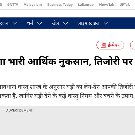
दी
GNTTV
Malayalam
Business Today
Lallantop
NewsTak
UPTak
st
Brides Today
Reader’s Digest
Astro Tak
Pakwan Gali
रंजन
धर्म
खेल
लाइफस्टाइल
पड़ेगा भारी आर्थिक नुकसान, तिजोरी पर
ावधान! वास्तु शास्त्र के अनुसार घड़ी का लेन-देन आपकी तिजोरी
 है. जानिए घड़ी देने के कड़े वास्तु नियम और बचने के उपाय.
ADVERTISEMENT