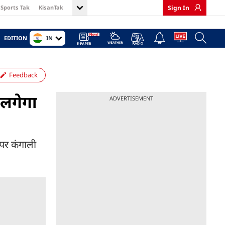
Sports Tak
KisanTak
Sign In
IN
EDITION
Feedback
 लगेगा
ADVERTISEMENT
 पर कंगाली