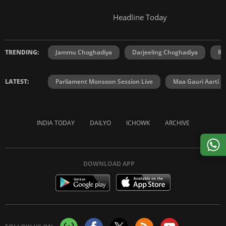
Headline Today
TRENDING:
Jammu Choghadiya
Darjeeling Choghadiya
Ra
LATEST:
Parliament Monsoon Session Live
Maa Gauri Aarti
INDIA TODAY
DAILYO
ICHOWK
ARCHIVE
DOWNLOAD APP