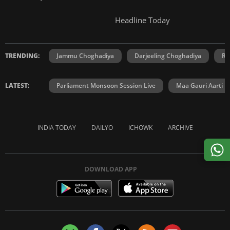
Headline Today
TRENDING:
Jammu Choghadiya
Darjeeling Choghadiya
Ra
LATEST:
Parliament Monsoon Session Live
Maa Gauri Aarti
INDIA TODAY
DAILYO
ICHOWK
ARCHIVE
DOWNLOAD APP