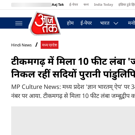
Aaj Tak
ई-पेपर
বাংলা
India Today
इंडिया टुडे हिं
MumbaiTak
BT Bazaar
Cosmopolitan
Harper's Bazaar
Northea
होम
ई-पेपर
भारत
मनो
Hindi News
मध्य प्रदेश
टीकमगढ़ में मिला 10 फीट लंबा 'जम
निकल रहीं सदियों पुरानी पांडुलिपि
MP Culture News: मध्य प्रदेश 'ज्ञान भारतम् ऐप' पर 34 ला
नंबर पर आया. टीकमगढ़ से मिला 10 फीट लंबा जम्बूद्वीप का नक