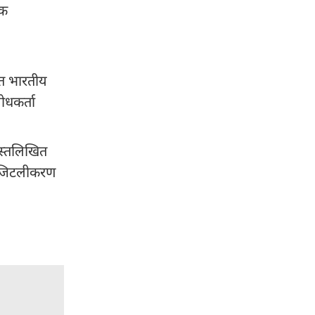
एक
रोत भारतीय
ोधकर्ता
हस्तलिखित
 डिजिटलीकरण