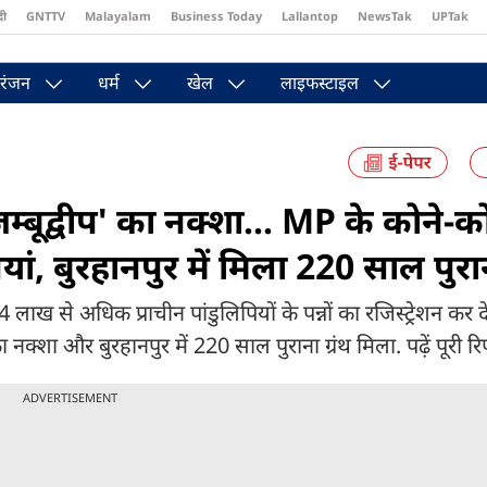
दी
GNTTV
Malayalam
Business Today
Lallantop
NewsTak
UPTak
st
Brides Today
Reader’s Digest
Astro Tak
Pakwan Gali
रंजन
धर्म
खेल
लाइफस्टाइल
्बूद्वीप' का नक्शा... MP के कोने-को
यां, बुरहानपुर में मिला 220 साल पुरान
ख से अधिक प्राचीन पांडुलिपियों के पन्नों का रजिस्ट्रेशन कर द
्शा और बुरहानपुर में 220 साल पुराना ग्रंथ मिला. पढ़ें पूरी रिपो
ADVERTISEMENT