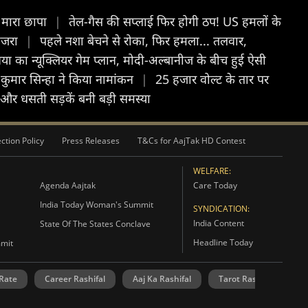
े मारा छापा
|
तेल-गैस की सप्लाई फिर होगी ठप! US हमलों के
माजरा
|
पहले नशा बेचने से रोका, फिर हमला... तलवार,
ा का न्यूक्लियर गेम प्लान, मोदी-अल्बानीज के बीच हुई ऐसी
कुमार सिन्हा ने किया नामांकन
|
25 हजार वोल्ट के तार पर
व और धसती सड़कें बनी बड़ी समस्या
ction Policy
Press Releases
T&Cs for AajTak HD Contest
WELFARE:
Agenda Aajtak
Care Today
India Today Woman's Summit
SYNDICATION:
India Content
State Of The States Conclave
Headline Today
mmit
 Rate
Career Rashifal
Aaj Ka Rashifal
Tarot Rashifal
N