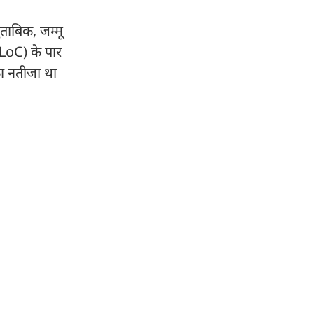
ुताबिक, जम्मू
(LoC) के पार
का नतीजा था