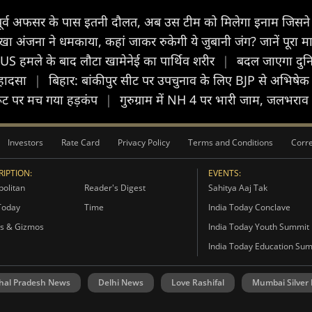
... पूर्व अफसर के पास इतनी दौलत, अब उस टीम को मिलेगा इनाम जिसन
खा अंजना ने धमकाया, कहां जाकर रुकेगी ये जुबानी जंग? जानें पूरा 
US हमले के बाद लौटा खामेनेई का पार्थिव शरीर
|
बदल जाएगा दुनिय
 हादसा
|
बिहार: बांकीपुर सीट पर उपचुनाव के लिए BJP से अभिषेक 
ल रूट पर मच गया हड़कंप
|
गुरुग्राम में NH 4 पर भारी जाम, जलभरा
Investors
Rate Card
Privacy Policy
Terms and Conditions
Corre
IPTION:
EVENTS:
olitan
Reader's Digest
Sahitya Aaj Tak
Today
Time
India Today Conclave
s & Gizmos
India Today Youth Summit
India Today Education Su
hal Pradesh News
Delhi News
Love Rashifal
Mumbai Silver