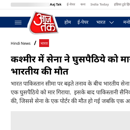
Aaj Tak
ई-पेपर
বাংলা
India Today
इंडिया टुडे हिं
MumbaiTak
BT Bazaar
Cosmopolitan
Harper's Bazaar
Northea
होम
ई-पेपर
भारत
मनो
Hindi News
भारत
कश्मीर में सेना ने घुसपैठिये को म
भारतीय की मौत
भारत पाकिस्तान सीमा पर बढ़ते तनाव के बीच भारतीय सेना
एक घुसपैठिये को मार गिराया. इसके बाद पाकिस्तानी सैनिकों
की, जिससे सेना के एक पोर्टर की मौत हो गई जबकि एक अन