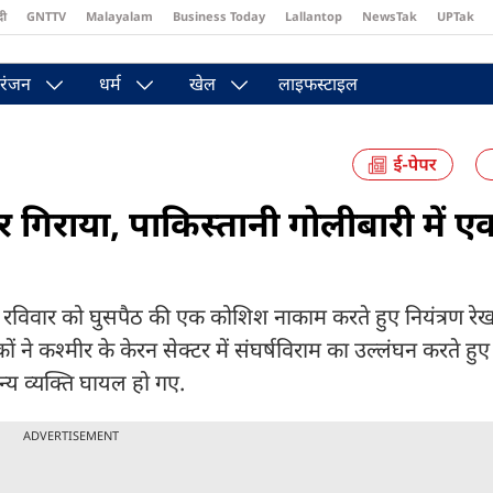
दी
GNTTV
Malayalam
Business Today
Lallantop
NewsTak
UPTak
st
Brides Today
Reader’s Digest
Astro Tak
Pakwan Gali
रंजन
धर्म
खेल
लाइफस्टाइल
ार गिराया, पाकिस्तानी गोलीबारी में ए
 रविवार को घुसपैठ की एक कोशिश नाकाम करते हुए नियंत्रण रेख
 ने कश्मीर के केरन सेक्टर में संघर्षविराम का उल्लंघन करते हुए
्य व्यक्ति घायल हो गए.
ADVERTISEMENT