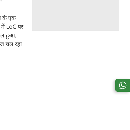
ना के एक
 में LoC पर
यल हुआ.
लाज चल रहा