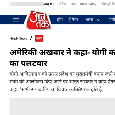
Aaj Tak
ई-पेपर
বাংলা
India Today
इंडिया टुडे हिं
MumbaiTak
BT Bazaar
Cosmopolitan
Harper's Bazaar
Northea
होम
ई-पेपर
भारत
मनो
Hindi News
भारत
अमेरिकी अखबार ने कहा- योगी क
का पलटवार
योगी आदित्‍यनाथ को उत्‍तर प्रदेश का मुख्‍यमंत्री बनाए जाने क
मोदी की आलोचना किए जाने पर भारत सरकार ने कड़ा ऐतराज 
कहा, 'सभी संपादकीय या विचार व्‍यक्तिपरक होते हैं.