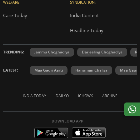
WELFARE:
SYNDICATION:
Care Today
India Content
Headline Today
TRENDING:
Jammu Choghadiya
Darjeeling Choghadiya
Ra
LATEST:
Maa Gauri Aarti
Hanuman Chalisa
Maa Gauri 
INDIA TODAY
DAILYO
ICHOWK
ARCHIVE
DOWNLOAD APP