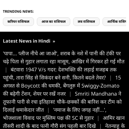
TRENDING NEWS:
करियर राशिफल
आज का राशिफल
लव राशिफल
आर्थिक राशिफ
Latest News in Hindi
»
'पापा... प्लीज नीचे आ जाओ', शराब के नशे में पानी की टंकी पर
चढ़े पिता से गुहार लगाता रहा मासूम, आखिर में गिरकर हो गई मौत
|
बंटवारा 1947 V/s गदर: देशभक्ति की लड़ाई मजहब तक
पहुंची, तारा सिंह से सिकंदर बने सनी, कितने बदले तेवर?
|
15
अगस्त से Boycott की धमकी, बेंगलुरु में Swiggy-Zomato
की बढ़ेगी टेंशन, शेयर पर रखें नजर
|
Smriti Mandhana ने
तूफानी पारी से रचा इतिहास! चौके-छक्कों की बारिश कर टीम को
दिलाई धमाकेदार जीत
|
'नमाज के लिए जगह नहीं...',
भोजशाला विवाद पर मुस्लिम पक्ष की SC से गुहार
|
आमिर खान
तीसरी शादी के बाद पत्नी गौरी संग पहली बार दिखे
|
नेतन्याहू के