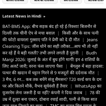
करियर राशिफल
आज का राशिफल
लव राशिफल
आर्थिक राशिफ
Latest News in Hindi
»
BAT-BMS App: बीच सड़क बंद हो रहे ई-रिक्शा! बिजनौर से
दिल्ली तक चीनी ऐप से मचा बवाल
|
किसी और के साथ पत्नी
की फोटो वायरल! गुस्साए पति ने प्रेमी को दे दी मौत
|
Jeans
Cleaning Tips: जींस धोने का सही तरीका...आप भी तो नहीं
कर रहे हैं ये बड़ी गलती? तभी लगने लगती है पुरानी
|
Budh
Margi 2026: जुलाई के अंत में बुध होंगे मार्गी! इन 4 राशियों केे
लिए अलर्ट जारी; वरना फंस जाएगा पैसा
|
बेंगलुरु में बड़ा हादसा:
पत्थर की खदान में चट्टान गिरने से 9 मजदूरों की दर्दनाक मौत
|
3 मैच, 6 रन... कब तक बचेंगे संजू सैमसन? T20 वर्ल्ड कप के दम
पर और कितने मौके, वैभव सूर्यवंशी हैं तैयार
|
WhatsApp का
यूजरनेम लेना जरूरी है या नहीं? कंपनी ने दिया जवाब
|
78 की
उम्र में दूल्हा बना एक्टर, दोबारा रचाई शादी, पत्नी से किया सात
जन्म साथ निभाने का वादा
|
TMC का चुनाव चिह्न ममता के