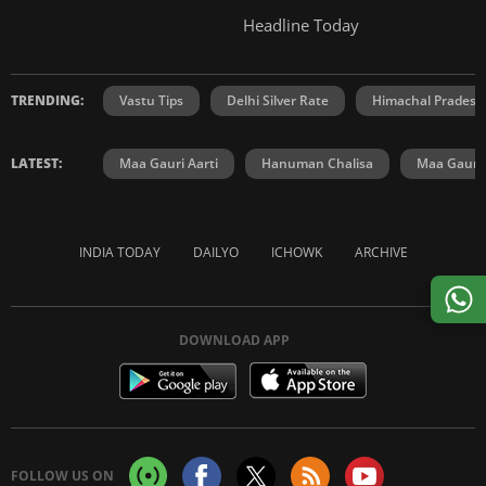
Headline Today
TRENDING:
Vastu Tips
Delhi Silver Rate
Himachal Prades
LATEST:
Maa Gauri Aarti
Hanuman Chalisa
Maa Gauri 
INDIA TODAY
DAILYO
ICHOWK
ARCHIVE
DOWNLOAD APP
FOLLOW US ON