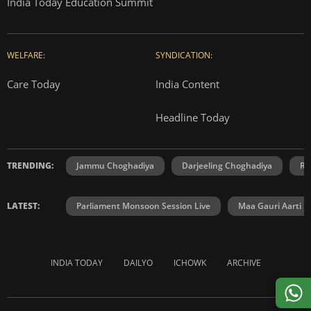
India Today Education Summit
WELFARE:
SYNDICATION:
Care Today
India Content
Headline Today
TRENDING:
Jammu Choghadiya
Darjeeling Choghadiya
Ra
LATEST:
Parliament Monsoon Session Live
Maa Gauri Aarti
INDIA TODAY
DAILYO
ICHOWK
ARCHIVE