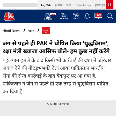
Aaj Tak
ई-पेपर
বাংলা
India Today
इंडिया टुडे हिंदी
MumbaiTak
BT Bazaar
Cosmopolitan
Harper's Bazaar
Northeast
Bri
Hindi News
भारत
न्यूज़
जंग से पहले ही PAK ने घोषित किया 'युद्धविराम',
रक्षा मंत्री ख्वाजा आसिफ बोले- हम कुछ नहीं करेंगे
पहलगाम हमले के बाद किसी भी कार्रवाई की दशा में जोरदार
जवाब देने की गीदड़भभकी देता आया पाकिस्तान भारतीय
सेना की सैन्य कार्रवाई के बाद बैकफुट पर आ गया है.
पाकिस्तान ने जंग से पहले ही एक तरह से युद्धविराम घोषित
कर दिया है.
ADVERTISEMENT