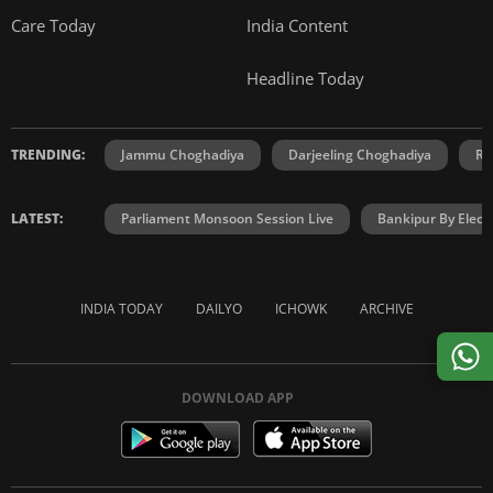
Care Today
India Content
Headline Today
TRENDING:
Jammu Choghadiya
Darjeeling Choghadiya
Ra
LATEST:
Parliament Monsoon Session Live
Bankipur By Elect
INDIA TODAY
DAILYO
ICHOWK
ARCHIVE
DOWNLOAD APP