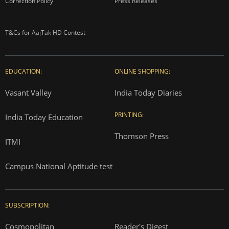
Correction Policy
Press Releases
T&Cs for AajTak HD Contest
EDUCATION:
ONLINE SHOPPING:
Vasant Valley
India Today Diaries
PRINTING:
India Today Education
Thomson Press
ITMI
Campus National Aptitude test
SUBSCRIPTION:
Cosmopolitan
Reader's Digest