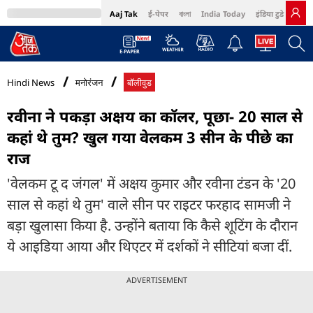
Aaj Tak
ई-पेपर
বাংলা
India Today
इंडिया टुडे हिंदी
MumbaiTak
BT Bazaar
Cosmopolitan
Harper's Bazaar
Northeast
Bri
Hindi News
मनोरंजन
बॉलीवुड
रवीना ने पकड़ा अक्षय का कॉलर, पूछा- 20 साल से
कहां थे तुम? खुल गया वेलकम 3 सीन के पीछे का
राज
'वेलकम टू द जंगल' में अक्षय कुमार और रवीना टंडन के '20
साल से कहां थे तुम' वाले सीन पर राइटर फरहाद सामजी ने
बड़ा खुलासा किया है. उन्होंने बताया कि कैसे शूटिंग के दौरान
ये आइडिया आया और थिएटर में दर्शकों ने सीटियां बजा दीं.
ADVERTISEMENT