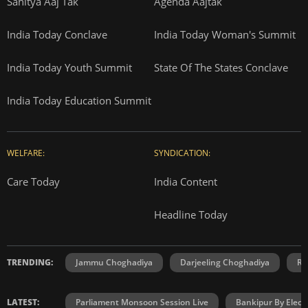
Sahitya Aaj Tak
Agenda Aajtak
India Today Conclave
India Today Woman's Summit
India Today Youth Summit
State Of The States Conclave
India Today Education Summit
WELFARE:
SYNDICATION:
Care Today
India Content
Headline Today
TRENDING:
Jammu Choghadiya
Darjeeling Choghadiya
Ra
LATEST:
Parliament Monsoon Session Live
Bankipur By Elect