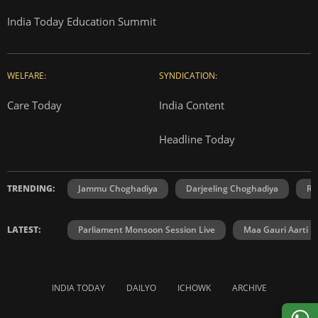
India Today Education Summit
WELFARE:
SYNDICATION:
Care Today
India Content
Headline Today
TRENDING:
Jammu Choghadiya
Darjeeling Choghadiya
Ra
LATEST:
Parliament Monsoon Session Live
Maa Gauri Aarti
INDIA TODAY
DAILYO
ICHOWK
ARCHIVE