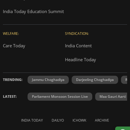
India Today Education Summit
WELFARE:
SYNDICATION:
Care Today
India Content
Headline Today
TRENDING:
Jammu Choghadiya
Darjeeling Choghadiya
Ra
LATEST:
Parliament Monsoon Session Live
Maa Gauri Aarti
INDIA TODAY
DAILYO
ICHOWK
ARCHIVE