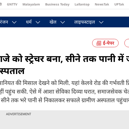
दी
GNTTV
Malayalam
Business Today
Lallantop
NewsTak
UPTak
st
Brides Today
Reader’s Digest
Astro Tak
Pakwan Gali
रंजन
धर्म
खेल
लाइफस्टाइल
जे को स्ट्रेचर बना, सीने तक पानी में
अस्पताल
ंसानियत की मिसाल देखने को मिली. यहां केलवे रोड की गर्भवती प्र
हीं पहुंच सकी. ऐसे में आशा सेविका दिव्या घरात, समाजसेवक चे
सीने तक भरे पानी से निकालकर सफाले ग्रामीण अस्पताल पहुंचा
ADVERTISEMENT