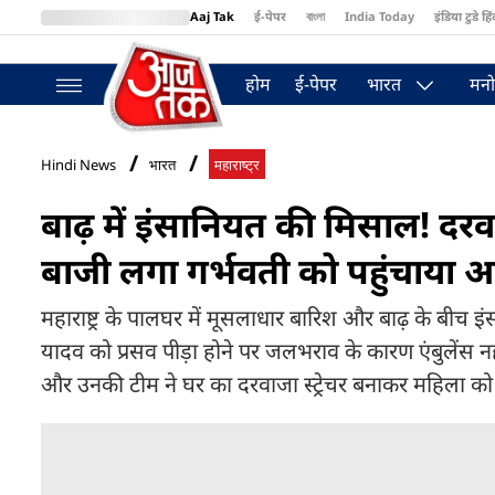
Aaj Tak
ई-पेपर
বাংলা
India Today
इंडिया टुडे हिं
MumbaiTak
BT Bazaar
Cosmopolitan
Harper's Bazaar
Northea
होम
ई-पेपर
भारत
मनो
Hindi News
भारत
महाराष्ट्र
बाढ़ में इंसानियत की मिसाल! दरवा
बाजी लगा गर्भवती को पहुंचाया 
महाराष्ट्र के पालघर में मूसलाधार बारिश और बाढ़ के बीच इ
यादव को प्रसव पीड़ा होने पर जलभराव के कारण एंबुलेंस न
और उनकी टीम ने घर का दरवाजा स्ट्रेचर बनाकर महिला को 