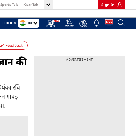
Sports Tak
KisanTak
Sign In
IN
EDITION
Feedback
 जान की
ADVERTISEMENT
ियंका रवि
तन गावड़
या.