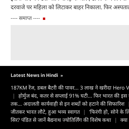
दरवाजे पर महिला को लिटाकर बाहर निकाला. फिर अस्पताल प
---- समाप्त ----
Latest News in Hindi
»
187KM रेंज, डबल बैटरी की पावर... 3 लाख ने खरीदा Hero V
|
होर्मुज बंद, कतर से सप्लाई 91% घटी... फिर भारत की इस
तक... अदालती कार्यवाही से इन शब्दों को हटाने की सिफारिश
जीतकर भारत लौटे, हुआ भव्य स्वागत
|
'फिरंगी हो, सोने के 
सिर? पंडित से जानें बैद्यनाथ ज्योतिर्लिंग की विशेष कथा
|
क्या