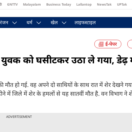
दी
GNTTV
Malayalam
Business Today
Lallantop
NewsTak
UPTak
st
Brides Today
Reader’s Digest
Astro Tak
Pakwan Gali
रंजन
धर्म
खेल
लाइफस्टाइल
 युवक को घसीटकर उठा ले गया, डेढ़ मह
 की मौत हो गई. वह अपने दो साथियों के साथ रात में शेर देखने ग
ने में जिले में शेर के हमलों से यह सातवीं मौत है. वन विभाग ने 
ADVERTISEMENT