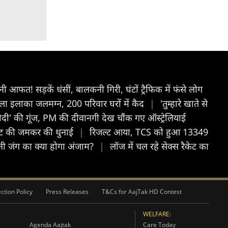
ी आफत! सड़कें धंसीं, बालकनी गिरी, घंटों ट्रैफिक में फंसे लोग
्ला इलाका जलमग्न, 200 परिवार घरों में कैद
|
'तुम्हारे खाते से
-मोदी' की गूंज, PM की दीवानगी देख चौंक गए ऑस्ट्रेलियाई
बोल्ट की जमकर की धुनाई
|
रिजल्ट आया, TCS को हुआ 13349
बानी जंग का क्या होगा अंजाम?
|
लॉज में चल रहे सेक्स रैकेट का
ction Policy
Press Releases
T&Cs for AajTak HD Contest
WELFARE:
Agenda Aajtak
Care Today