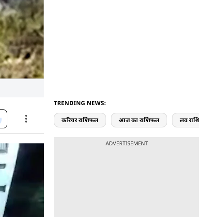
TRENDING NEWS:
करियर राशिफल
आज का राशिफल
लव राशिफल
ADVERTISEMENT
 के पास जंगल
ं मौत
र अपने दो
े, इसी दौरान
. हमले में