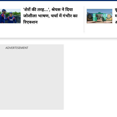
'शेरों की तरह...', श्रेयस ने द‍िया
क
जोशीला भाषण, चर्चा में गंभीर का
म
र‍िएक्शन
ADVERTISEMENT