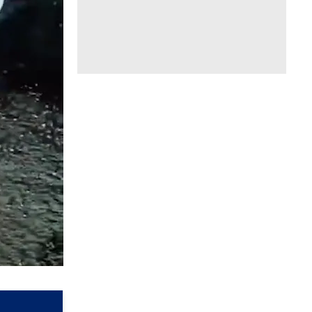
तुरंत मौके
पताल भेजा
ुकी हैं. इस
शत का माहौल
नासावर गांव
 हमले में मौत
मौत ने इस