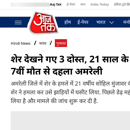
Aaj Tak
ई-पेपर
বাংলা
India Today
इंडिया टुडे हिं
MumbaiTak
BT Bazaar
Cosmopolitan
Harper's Bazaar
Northea
होम
ई-पेपर
भारत
मनो
Hindi News
भारत
गुजरात
शेर देखने गए 3 दोस्त, 21 साल के
7वीं मौत से दहला अमरेली
अमरेली जिले में शेर के हमले में 21 वर्षीय सोहिल मुंजावर
शेर ने हमला कर उसे झाड़ियों में घसीट लिया. पिछले डेढ़ मही
लिया है और मामले की जांच शुरू कर दी है.