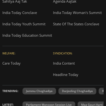
Sahitya Aaj Tak
Agenda Aajtak
India Today Conclave
India Today Woman's Summit
India Today Youth Summit
State Of The States Conclave
India Today Education Summit
WELFARE:
SYNDICATION:
Care Today
India Content
Headline Today
TRENDING:
Jammu Choghadiya
Darjeeling Choghadiya
Ra
LATEST:
Parliament Monsoon Session Live
Maa Gauri Aarti