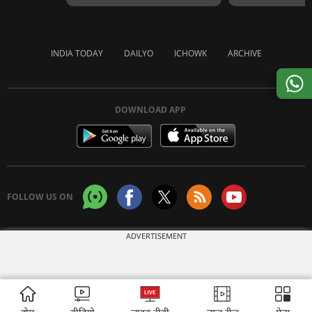
INDIA TODAY
DAILYO
ICHOWK
ARCHIVE
DOWNLOAD APP
FOLLOW US ON
ADVERTISEMENT
Copyright © 2026 Living Media India Limited. For reprint rights:
Syndications
Today