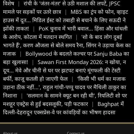
विशेष
|
रांची के 'जंतर-मंतर' से उठी मशाल की लपटें, JPSC
मामले पर सड़कों पर उतरे छात्र
|
MBS का ट्रंप को फोन, व्हाइट
हाउस में दूत... मिडिल ईस्ट को तबाही से बचाने के लिए सऊदी ने
झोंकी ताकत!
|
PoK चुनाव में भारी बवाल... हिंसा और धांधली
के आरोप, कोटला में मतदान स्थगित
|
'शो के बाद लोग दुबई
भागते हैं', करण औजला से बोले समय रैना, सिंगर ने उड़ाया केस का
मजाक
|
Bollywood के बदलते कल्चर पर Sanju Baba का
बड़ा खुलासा!
|
Sawan First Monday 2026: न खोया, न
दूध... मेवे और चीनी से घर पर झटपट बनाएं मूंगफली की टेस्टी
बर्फी, काजू कतली हो जाएगी फेल
|
'किसी भी धर्म का मजाक
उड़ाना ठीक नहीं...', राहुल गांधी-पप्पू यादव पर मैथिली ठाकुर का
निशाना
|
'सलमान के सामने क्यूट बन रही थी', रियलिटी शो पर
मशहूर एक्ट्रेस से हुई बदसलूकी, पड़ी फटकार
|
Baghpat में
दिल्ली-देहरादून एक्सप्रेस-वे पर कांवड़ियों का भीषण हादसा
About us
Contact us