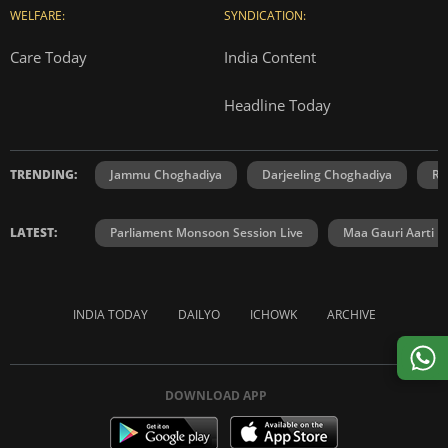
WELFARE:
SYNDICATION:
Care Today
India Content
Headline Today
TRENDING:
Jammu Choghadiya
Darjeeling Choghadiya
Ra
LATEST:
Parliament Monsoon Session Live
Maa Gauri Aarti
INDIA TODAY
DAILYO
ICHOWK
ARCHIVE
DOWNLOAD APP