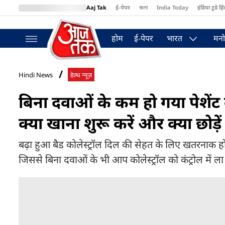
Aaj Tak
ई-पेपर
বাংলা
India Today
इंडिया टुडे हिं
MumbaiTak
BT Bazaar
Cosmopolitan
Harper's Bazaar
Northea
होम
ई-पेपर
भारत
मनो
Hindi News
हेल्थ न्यूज़
बिना दवाओं के कम हो गया पेशेंट क
क्या खाना शुरू करें और क्या छोड़ें
बढ़ा हुआ बैड कोलेस्ट्रॉल दिल की सेहत के लिए खतरनाक होता
जिससे बिना दवाओं के भी आप कोलेस्ट्रॉल को कंट्रोल में ला 