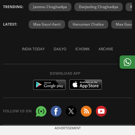
TRENDING:
Jammu Choghadiya
Darjeeling Choghadiya
Ra
LATEST:
Maa Gauri Aarti
Hanuman Chalisa
Maa Gauri 
INDIA TODAY
DAILYO
ICHOWK
ARCHIVE
DOWNLOAD APP
FOLLOW US ON
ADVERTISEMENT
Copyright © 2026 Living Media India Limited. For reprint rights:
Syndications