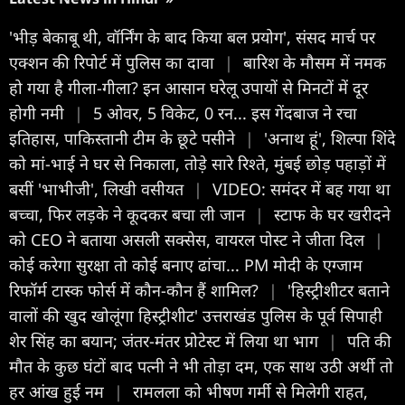
'भीड़ बेकाबू थी, वॉर्निंग के बाद किया बल प्रयोग', संसद मार्च पर
एक्शन की रिपोर्ट में पुलिस का दावा
|
बारिश के मौसम में नमक
हो गया है गीला-गीला? इन आसान घरेलू उपायों से मिनटों में दूर
होगी नमी
|
5 ओवर, 5 विकेट, 0 रन... इस गेंदबाज ने रचा
इतिहास, पाकिस्तानी टीम के छूटे पसीने
|
'अनाथ हूं', शिल्पा शिंदे
को मां-भाई ने घर से निकाला, तोड़े सारे रिश्ते, मुंबई छोड़ पहाड़ों में
बसीं 'भाभीजी', लिखी वसीयत
|
VIDEO: समंदर में बह गया था
बच्चा, फिर लड़के ने कूदकर बचा ली जान
|
स्टाफ के घर खरीदने
को CEO ने बताया असली सक्सेस, वायरल पोस्ट ने जीता दिल
|
कोई करेगा सुरक्षा तो कोई बनाए ढांचा... PM मोदी के एग्जाम
रिफॉर्म टास्क फोर्स में कौन-कौन हैं शामिल?
|
'हिस्ट्रीशीटर बताने
वालों की खुद खोलूंगा हिस्ट्रीशीट' उत्तराखंड पुलिस के पूर्व सिपाही
शेर सिंह का बयान; जंतर-मंतर प्रोटेस्ट में लिया था भाग
|
पति की
मौत के कुछ घंटों बाद पत्नी ने भी तोड़ा दम, एक साथ उठी अर्थी तो
हर आंख हुई नम
|
रामलला को भीषण गर्मी से मिलेगी राहत,