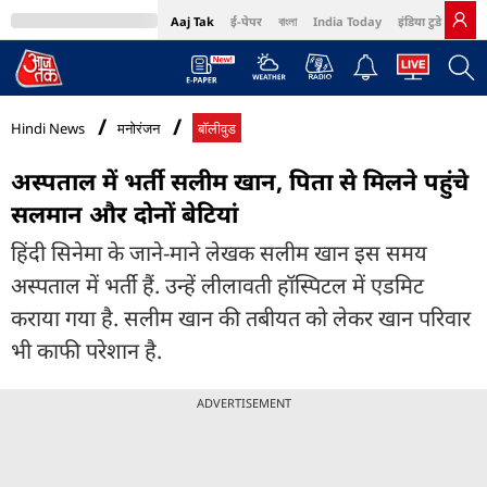
Aaj Tak
ई-पेपर
বাংলা
India Today
इंडिया टुडे हिंदी
MumbaiTak
BT Bazaar
Cosmopolitan
Harper's Bazaar
Northeast
Bri
Hindi News
मनोरंजन
बॉलीवुड
अस्पताल में भर्ती सलीम खान, पिता से मिलने पहुंचे
सलमान और दोनों बेटियां
हिंदी सिनेमा के जाने-माने लेखक सलीम खान इस समय
अस्पताल में भर्ती हैं. उन्हें लीलावती हॉस्पिटल में एडमिट
कराया गया है. सलीम खान की तबीयत को लेकर खान परिवार
भी काफी परेशान है.
ADVERTISEMENT