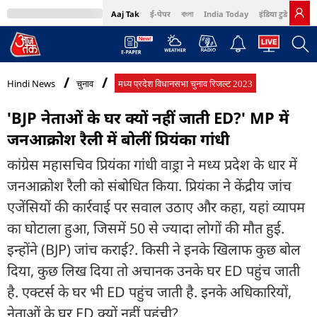
Aaj Tak
ई-पेपर
বাংলা
India Today
इंडिया टुडे हिंदी
MumbaiTak
BT Bazaar
Cosmopolitan
Harper's Bazaar
Northeast
Bri
Hindi News
चुनाव
मध्य प्रदेश विधानसभा चुनाव रिजल्ट 2023
'BJP नेताओं के घर क्यों नहीं जाती ED?' MP में
जनआक्रोश रैली में बोलीं प्रियंका गांधी
कांग्रेस महासचिव प्रियंका गांधी वाड्रा ने मध्य प्रदेश के धार में
जनआक्रोश रैली को संबोधित किया. प्रियंका ने केंद्रीय जांच
एजेंसियों की कार्रवाई पर सवाल उठाए और कहा, यहां व्यापम
का घोटाला हुआ, जिसमें 50 से ज्यादा लोगों की मौत हुई.
इन्होंने (BJP) जांच कराई?. किसी ने इनके खिलाफ कुछ बोल
दिया, कुछ लिख दिया तो अचानक उनके घर ED पहुंच जाती
है. एक्टर्स के घर भी ED पहुंच जाती है. इनके अधिकारियों,
नेताओं के घर ED क्यों नहीं पहुंची?