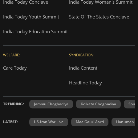
India Today Conclave
India Today Woman's Summit
India Today Youth Summit
State Of The States Conclave
India Today Education Summit
WELFARE:
SYNDICATION:
Care Today
India Content
Headline Today
TRENDING:
Jammu Choghadiya
Kolkata Choghadiya
Sout
LATEST:
US-Iran War Live
Maa Gauri Aarti
Hanuman Ch