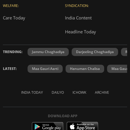
WELFARE:
SYNDICATION:
Care Today
India Content
Headline Today
TRENDING:
Jammu Choghadiya
Darjeeling Choghadiya
Ra
LATEST:
Maa Gauri Aarti
Hanuman Chalisa
Maa Gauri 
INDIA TODAY
DAILYO
ICHOWK
ARCHIVE
DOWNLOAD APP