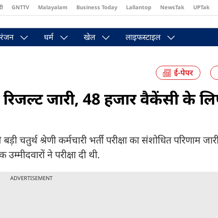
दी
GNTTV
Malayalam
Business Today
Lallantop
NewsTak
UPTak
st
Brides Today
Reader’s Digest
Astro Tak
Pakwan Gali
रंजन
धर्म
खेल
लाइफस्टाइल
 रिजल्ट जारी, 48 हजार वैकेंसी के लि
़ी चतुर्थ श्रेणी कर्मचारी भर्ती परीक्षा का संशोधित परिणाम जार
म्मीदवारों ने परीक्षा दी थी.
ADVERTISEMENT