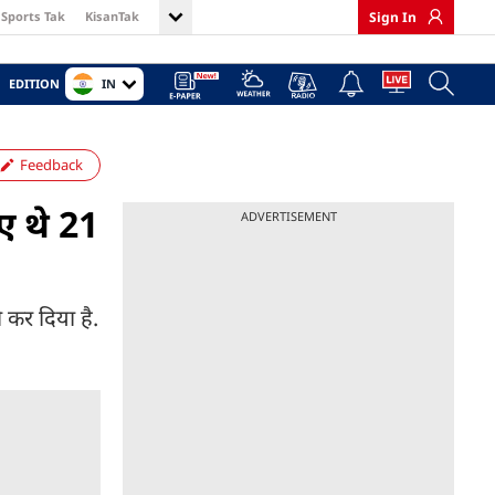
Sports Tak
KisanTak
Sign In
IN
EDITION
Feedback
ए थे 21
ADVERTISEMENT
ी कर दिया है.