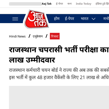
Aaj Tak
ई-पेपर
বাংলা
India Today
इंडिया टुडे हिं
MumbaiTak
BT Bazaar
Cosmopolitan
Harper's Bazaar
Northea
होम
ई-पेपर
भारत
मनो
Hindi News
एजुकेशन
रिजल्ट
राजस्थान चपरासी भर्ती परीक्षा का
लाख उम्मीदवार
राजस्थान कर्मचारी चयन बोर्ड ने राज्य की अब तक की सबसे बड
इस भर्ती में कुल 48 हजार वैकेंसी के लिए 21 लाख से अधिक उ