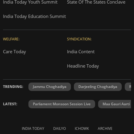
India Today Youth Summit
State Of The States Conclave
India Today Education Summit
WELFARE:
SYNDICATION:
Care Today
India Content
Headline Today
TRENDING:
Jammu Choghadiya
Darjeeling Choghadiya
Ra
LATEST:
Parliament Monsoon Session Live
Maa Gauri Aarti
INDIA TODAY
DAILYO
ICHOWK
ARCHIVE