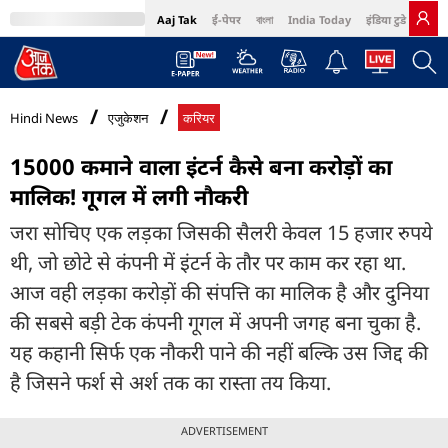
Aaj Tak
ई-पेपर
বাংলা
India Today
इंडिया टुडे हिंदी
MumbaiTak
BT Bazaar
Cosmopolitan
Harper's Bazaar
Northeast
Bri
Hindi News
एजुकेशन
करियर
15000 कमाने वाला इंटर्न कैसे बना करोड़ों का
मालिक! गूगल में लगी नौकरी
जरा सोचिए एक लड़का जिसकी सैलरी केवल 15 हजार रुपये
थी, जो छोटे से कंपनी में इंटर्न के तौर पर काम कर रहा था.
आज वही लड़का करोड़ों की संपत्ति का मालिक है और दुनिया
की सबसे बड़ी टेक कंपनी गूगल में अपनी जगह बना चुका है.
यह कहानी सिर्फ एक नौकरी पाने की नहीं बल्कि उस जिद्द की
है जिसने फर्श से अर्श तक का रास्ता तय किया.
ADVERTISEMENT