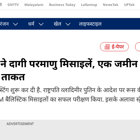
दी
GNTTV
Malayalam
Business Today
Lallantop
NewsTak
UPTak
st
Brides Today
Reader’s Digest
Astro Tak
Pakwan Gali
रंजन
धर्म
खेल
लाइफस्टाइल
े दागी परमाणु मिसाइलें, एक जमीन 
की ताकत
टिंग शुरू कर दी है. राष्ट्रपति व्लादिमीर पुतिन के आदेश पर रूस क
ैलिस्टिक मिसाइलों का सफल परीक्षण किया. इसके अलावा स्ट्
ADVERTISEMENT