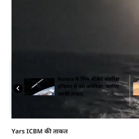
दोनों ही मिसाइलों को जमीन में मौजूद साइलो या सबमरीन स
है. आइए अब जानते हैं इन मिसाइलों की ताकत...क्योंकि पु
यूक्रेन के चक्कर में
रूस
को कमजोर मत समझना...
यह भी पढ़ें:
ईरान पर गिरने वाली थी इजरायल की ये प
सम्बंधित ख़बरें
Russia के जिस सीक्रेट अंतरिक्ष
हथियार से डरा अमेरिका, जानिए
उसकी ताकत
Yars ICBM की ताकत