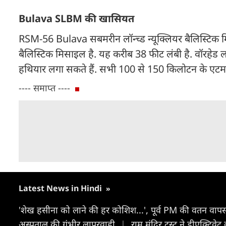
Bulava SLBM की खासियत
RSM-56 Bulava सबमरीन लॉन्च्ड न्यूक्लियर बैलिस्टिक म
बैलिस्टिक मिसाइल है. यह करीब 38 फीट लंबी है. वॉरहेड 
हथियार लगा सकते हैं. सभी 100 से 150 किलोटन के एट
---- समाप्त ----
Latest News in Hindi
»
'शेख हसीना को लाने की हर कोशिश...', पूर्व PM की वतन वापसी पर
अस्पताल की गंभीर लापरवाही
|
राम मंदिर ट्रस्ट ने डीएक्ट