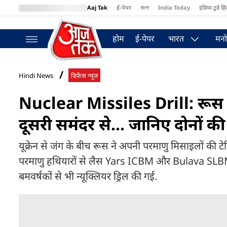
Aaj Tak
ई-पेपर
বাংলা
India Today
इंडिया टुडे हिं
MumbaiTak
BT Bazaar
Cosmopolitan
Harper's Bazaar
Northea
होम
ई-पेपर
भारत
मनो
Hindi News
डिफेंस न्यूज
Nuclear Missiles Drill: रूस न
दूसरी समंदर से... जानिए दोनों 
यूक्रेन से जंग के बीच रूस ने अपनी परमाणु मिसाइलों की टेस्
परमाणु हथियारों से लैस Yars ICBM और Bulava SLBM ब
बमवर्षकों से भी न्यूक्लियर ड्रिल की गई.