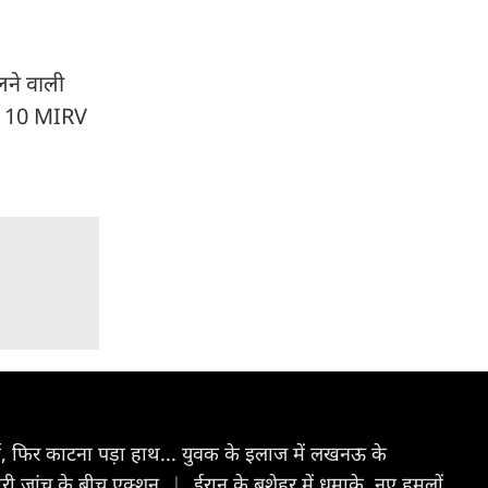
लने वाली
 से 10 MIRV
ई, फिर काटना पड़ा हाथ... युवक के इलाज में लखनऊ के
चोरी जांच के बीच एक्शन
|
ईरान के बुशेहर में धमाके, नए हमलों