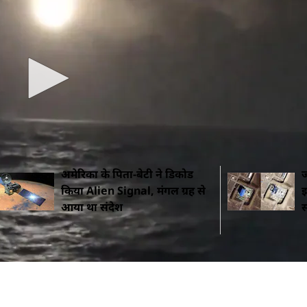
और पढ़ें
े लॉन्च किया जा सकता है. यार्स को तो लॉन्चर इरेक्टर से भी द
तिन शायद दुनिया को ये बताना चाहते हैं, खासतौर से नाटो और अ
रमाणु मिसाइल... लीक दस्तावेज से हुआ खुलासा
अमेरिका के पिता-बेटी ने डिकोड
ज
किया Alien Signal, मंगल ग्रह से
इ
आया था संदेश
स