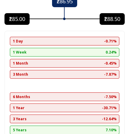
₹286.95
₹285.00
₹288.50
1 Day
-0.71%
1 Week
0.24%
1 Month
-0.45%
3 Month
-7.87%
6 Months
-7.50%
1 Year
-30.71%
3 Years
-12.64%
5 Years
7.10%