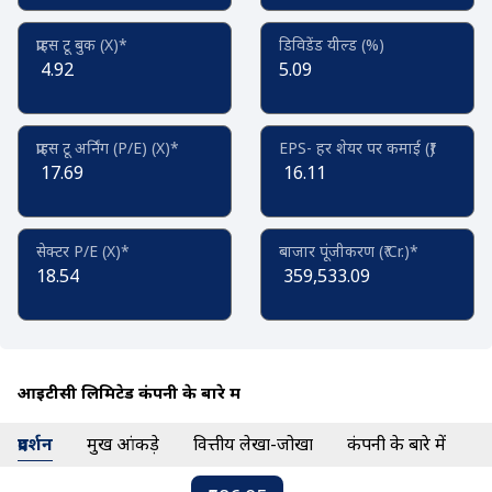
प्राइस टू बुक (X)*
डिविडेंड यील्ड (%)
4.92
5.09
प्राइस टू अर्निंग (P/E) (X)*
EPS- हर शेयर पर कमाई (₹)
17.69
16.11
सेक्टर P/E (X)*
बाजार पूंजीकरण (₹ Cr.)*
18.54
359,533.09
आइटीसी लिमिटेड कंपनी के बारे में
प्रदर्शन
प्रमुख आंकड़े
वित्तीय लेखा-जोखा
कंपनी के बारे में