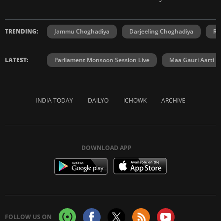
TRENDING:
Jammu Choghadiya
Darjeeling Choghadiya
Ra
LATEST:
Parliament Monsoon Session Live
Maa Gauri Aarti
INDIA TODAY
DAILYO
ICHOWK
ARCHIVE
DOWNLOAD APP
FOLLOW US ON