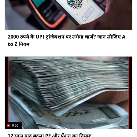
2000 रुपये के UPI ट्रांजैक्शन पर लगेगा चार्ज? जान लीजिए A
to Z नियम
0:55
12 साल बाद बदला PF और पेंशन का नियम!