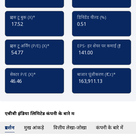
प्राइस टू बुक (X)*
डिविडेंड यील्ड (%)
17.52
0.51
प्राइस टू अर्निंग (P/E) (X)*
EPS- हर शेयर पर कमाई (₹)
54.77
141.00
सेक्टर P/E (X)*
बाजार पूंजीकरण (₹ Cr.)*
46.46
163,911.13
एबीबी इंडिया लिमिटेड कंपनी के बारे में
प्रदर्शन
प्रमुख आंकड़े
वित्तीय लेखा-जोखा
कंपनी के बारे में