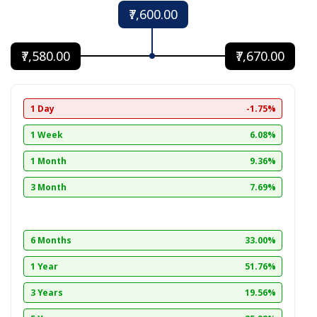
₹7,600.00
₹7,580.00
₹7,670.00
1 Day
-1.75%
1 Week
6.08%
1 Month
9.36%
3 Month
7.69%
6 Months
33.00%
1 Year
51.76%
3 Years
19.56%