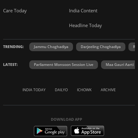
Care Today
India Content
Headline Today
TRENDING:
Jammu Choghadiya
Darjeeling Choghadiya
Ra
LATEST:
Parliament Monsoon Session Live
Maa Gauri Aarti
INDIA TODAY
DAILYO
ICHOWK
ARCHIVE
DOWNLOAD APP