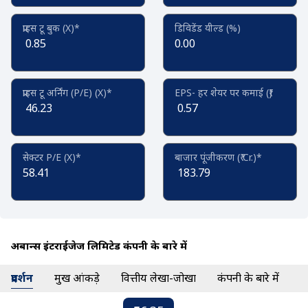
प्राइस टू बुक (X)*
डिविडेंड यील्ड (%)
0.85
0.00
प्राइस टू अर्निंग (P/E) (X)*
EPS- हर शेयर पर कमाई (₹)
46.23
0.57
सेक्टर P/E (X)*
बाजार पूंजीकरण (₹ Cr.)*
58.41
183.79
अबान्स इंटरप्राईजेज लिमिटेड कंपनी के बारे में
प्रदर्शन
प्रमुख आंकड़े
वित्तीय लेखा-जोखा
कंपनी के बारे में