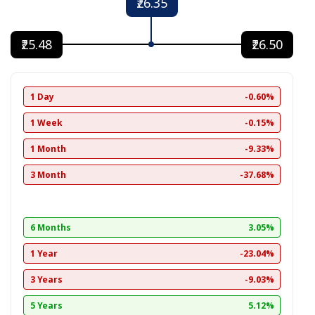
₹26.35
₹25.48
₹26.50
1 Day
-0.60%
1 Week
-0.15%
1 Month
-9.33%
3 Month
-37.68%
6 Months
3.05%
1 Year
-23.04%
3 Years
-9.03%
5 Years
5.12%