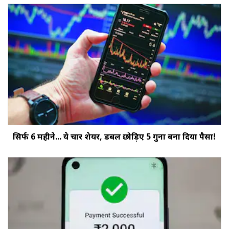
सिर्फ 6 महीने... ये चार शेयर, डबल छोड़‍िए 5 गुना बना दिया पैसा!