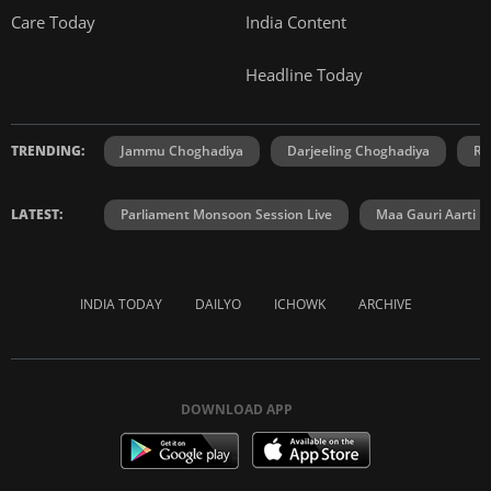
Care Today
India Content
Headline Today
TRENDING:
Jammu Choghadiya
Darjeeling Choghadiya
Ra
LATEST:
Parliament Monsoon Session Live
Maa Gauri Aarti
INDIA TODAY
DAILYO
ICHOWK
ARCHIVE
DOWNLOAD APP