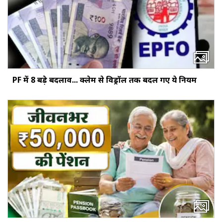
PF में 8 बड़े बदलाव... क्‍लेम से विड्रॉल तक बदल गए ये नियम