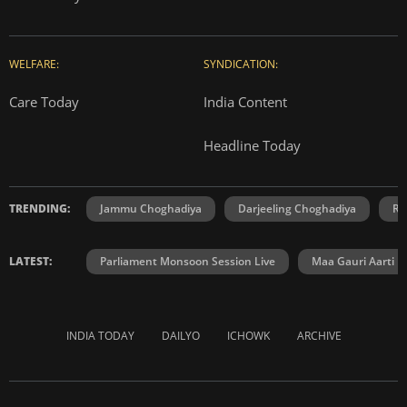
WELFARE:
SYNDICATION:
Care Today
India Content
Headline Today
TRENDING:
Jammu Choghadiya
Darjeeling Choghadiya
Ra
LATEST:
Parliament Monsoon Session Live
Maa Gauri Aarti
INDIA TODAY
DAILYO
ICHOWK
ARCHIVE