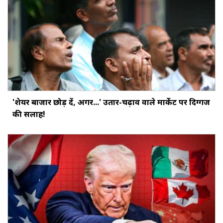
'शेयर बाजार छोड़ दें, अगर...' उतार-चढ़ाव वाले मार्केट पर दिग्‍गज
की सलाह!