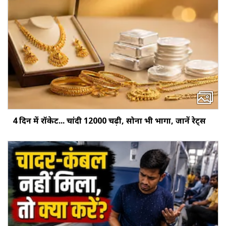
4 दिन में रॉकेट... चांदी ₹12000 चढ़ी, सोना भी भागा, जानें रेट्स