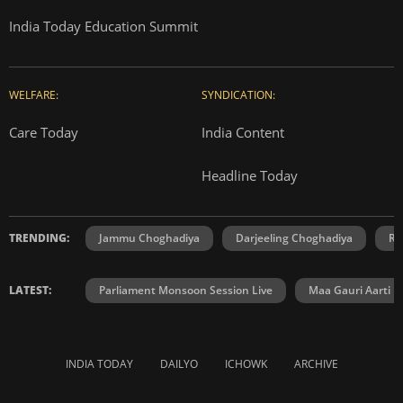
India Today Education Summit
WELFARE:
SYNDICATION:
Care Today
India Content
Headline Today
TRENDING:
Jammu Choghadiya
Darjeeling Choghadiya
Ra
LATEST:
Parliament Monsoon Session Live
Maa Gauri Aarti
INDIA TODAY
DAILYO
ICHOWK
ARCHIVE