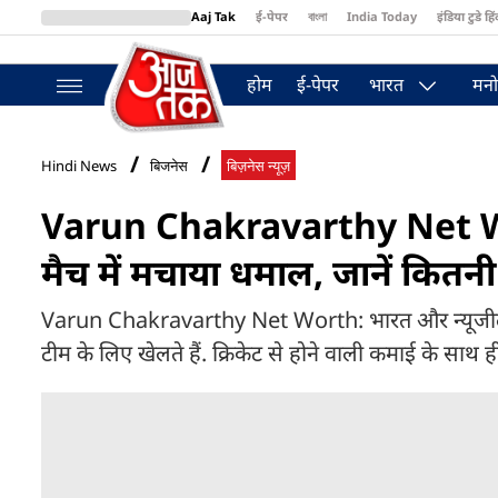
Aaj Tak
ई-पेपर
বাংলা
India Today
इंडिया टुडे हिं
MumbaiTak
BT Bazaar
Cosmopolitan
Harper's Bazaar
Northea
होम
ई-पेपर
भारत
मनो
Hindi News
बिजनेस
बिज़नेस न्यूज़
Varun Chakravarthy Net Wor
मैच में मचाया धमाल, जानें कितनी स
Varun Chakravarthy Net Worth: भारत और न्यूजीलैंड के
टीम के लिए खेलते हैं. क्रिकेट से होने वाली कमाई के साथ ह