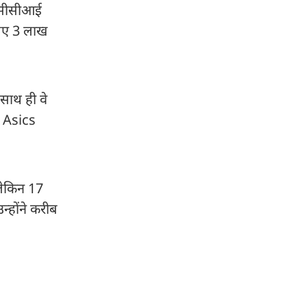
 बीसीसीआई
 लिए 3 लाख
साथ ही वे
और Asics
 लेकिन 17
न्होंने करीब