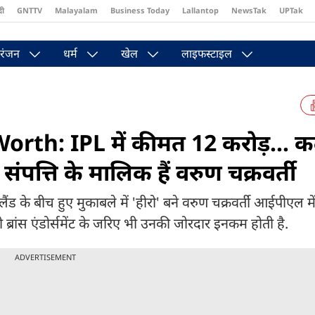
दी
GNTTV
Malayalam
Business Today
Lallantop
NewsTak
UPTak
st
Brides Today
Reader’s Digest
Astro Tak
Pakwan Gali
रंजन
धर्म
खेल
लाइफस्टाइल
th: IPL में कीमत 12 करोड़... क
ंपत्ति के मालिक हैं वरुण चक्रवर्ती
 बीच हुए मुकाबले में 'हीरो' बने वरुण चक्रवर्ती आईपीएल मे
ी ब्रांस एंडोर्समेंट के जरिए भी उनकी जोरदार इनकम होती है.
ADVERTISEMENT