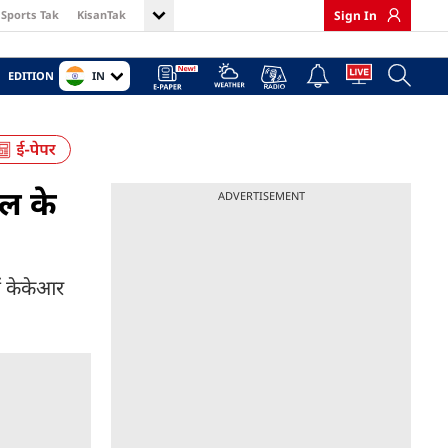
Sports Tak
KisanTak
Sign In
IN
EDITION
ल के
ADVERTISEMENT
ं केकेआर