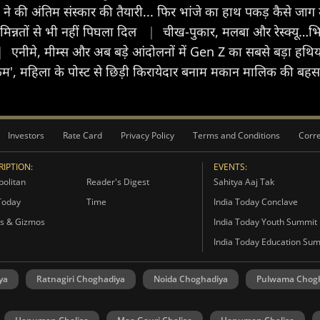
ं ने की अंतिम संस्कार की तैयारी... फिर भांजे का हाथ पकड़ कैसे जाग 
ी मिन्नतों से भी नहीं पिघला दिल
|
चीख-पुकार, मलबा और रेस्क्यू…भि
|
एनीमे, मीम्स और अब बड़े आंदोलनों में Gen Z का सबसे बड़ा हथिया
ट स्कैम', महिला के पोस्ट से छिड़ी किरायेदार बनाम मकान मालिक की बह
Investors
Rate Card
Privacy Policy
Terms and Conditions
Corre
IPTION:
EVENTS:
olitan
Reader's Digest
Sahitya Aaj Tak
Today
Time
India Today Conclave
s & Gizmos
India Today Youth Summit
India Today Education Su
ya
Ratnagiri Choghadiya
Noida Choghadiya
Pulwama Chog