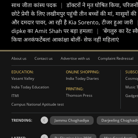
साथ जीता कांस्य पदक
|
डॉक्टरों ने मृत घोषित किया, परिजनो
छोटे प्रेमी के लिए लखीमपुर पहुंची तीन बच्चों की मां, मासूमों क
और दमदार पावर, आ रही है Kia Sorento, टीजर हुआ जारी
dipke का Amit Shah पर बड़ा हमला!
|
'बेंगलुरु का रें
किया अनकंफर्टेबल! आकांक्षा बोलीं- सेफ नहीं महिलाएं
About us
Contact us
Advertise with us
Complaint Redressal
EDUCATION:
ONLINE SHOPPING:
SUBSCR
Vasant Valley
India Today Diaries
Cosmop
India Today Education
Music 
PRINTING:
Thomson Press
ITMI
Gadget
Campus National Aptitude test
TRENDING:
Jammu Choghadiya
Darjeeling Choghadi