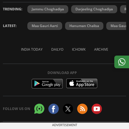
TRENDING:
Jammu Choghadiya
Darjeeling Choghadiya
Ra
LATEST:
Maa Gauri Aarti
Hanuman Chalisa
Maa Gauri 
INDIA TODAY
DAILYO
ICHOWK
ARCHIVE
DOWNLOAD APP
FOLLOW US ON
ADVERTISEMENT
Copyright © 2026 Living Media India Limited. For reprint rights:
Syndications