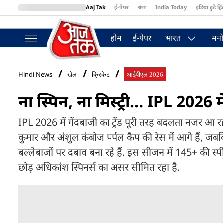
Aaj Tak
ई-पेपर
বাংলা
India Today
इंडिया टुडे हिं
MumbaiTak
BT Bazaar
Cosmopolitan
Harper's Bazaar
Northea
होम
ई-पेपर
भारत
मनो
Hindi News
खेल
क्रिकेट
आईपीएल 2026
ना स्पिन, ना मिस्ट्री… IPL 2026 मे
IPL 2026 में गेंदबाजी का ट्रेंड पूरी तरह बदलता नजर आ रह
कुमार और अंशुल कंबोज पर्पल कैप की रेस में आगे हैं, जब
बल्लेबाजों पर दबाव बना रहे हैं. इस सीजन में 145+ की 
छोड़ अधिकांश स्पिनर्स का असर सीमित रहा है.