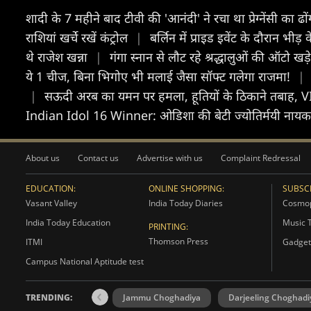
शादी के 7 महीने बाद टीवी की 'आनंदी' ने रचा था प्रेग्नेंसी का ढ
राशियां खर्चे रखें कंट्रोल
|
बर्लिन में प्राइड इवेंट के दौरान 
थे राजेश खन्ना
|
गंगा स्नान से लौट रहे श्रद्धालुओं की ऑटो 
ये 1 चीज, बिना भिगोए भी मलाई जैसा सॉफ्ट गलेगा राजमा!
|
|
सऊदी अरब का यमन पर हमला, हूतियों के ठिकाने तबाह,
Indian Idol 16 Winner: ओडिशा की बेटी ज्योतिर्मयी नायक 
About us
Contact us
Advertise with us
Complaint Redressal
EDUCATION:
ONLINE SHOPPING:
SUBSCR
Vasant Valley
India Today Diaries
Cosmop
India Today Education
Music 
PRINTING:
Thomson Press
ITMI
Gadget
Campus National Aptitude test
TRENDING:
Jammu Choghadiya
Darjeeling Choghadi