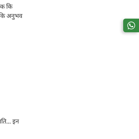
टीक कि
 कि अनुभव
गति... इन