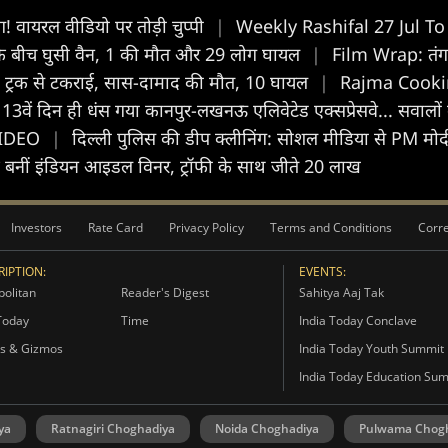
ोंग! वायरल वीडियो पर तोड़ी चुप्पी
|
Weekly Rashifal 27 Jul To 2 
भीड़ के बीच घुसी वैन, 1 की मौत और 29 लोग घायल
|
Film Wrap: तंग 
खड़े ट्रक से टकराई, सास-दामाद की मौत, 10 घायल
|
Rajma Cooking 
13वें दिन ही धंस गया कानपुर-लखनऊ एलिवेटेड एक्सप्रेसवे... सवालों 
 VIDEO
|
दिल्ली पुलिस की डीप क्लीनिंग: सोशल मीडिया से PM मोद
बनीं इंडियन आइडल विनर, ट्रॉफी के साथ जीते 20 लाख
Investors
Rate Card
Privacy Policy
Terms and Conditions
Corre
IPTION:
EVENTS:
olitan
Reader's Digest
Sahitya Aaj Tak
Today
Time
India Today Conclave
s & Gizmos
India Today Youth Summit
India Today Education Su
ya
Ratnagiri Choghadiya
Noida Choghadiya
Pulwama Chog