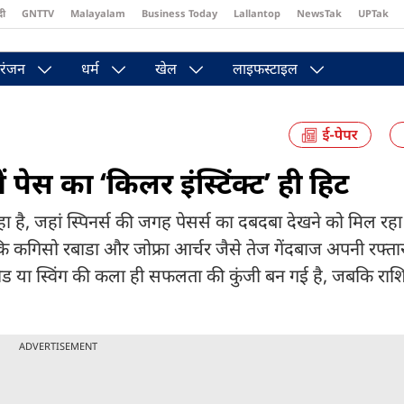
दी
GNTTV
Malayalam
Business Today
Lallantop
NewsTak
UPTak
st
Brides Today
Reader’s Digest
Astro Tak
Pakwan Gali
रंजन
धर्म
खेल
लाइफस्टाइल
ं पेस का ‘किलर इंस्टिंक्ट’ ही हिट
ा है, जहां स्पिनर्स की जगह पेसर्स का दबदबा देखने को मिल रहा ह
कि कगिसो रबाडा और जोफ्रा आर्चर जैसे तेज गेंदबाज अपनी रफ्तार
स्पीड या स्विंग की कला ही सफलता की कुंजी बन गई है, जबकि रा
ADVERTISEMENT