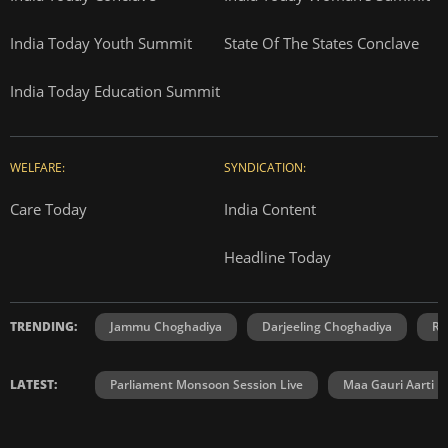
India Today Youth Summit
State Of The States Conclave
India Today Education Summit
WELFARE:
SYNDICATION:
Care Today
India Content
Headline Today
TRENDING:
Jammu Choghadiya
Darjeeling Choghadiya
Ra
LATEST:
Parliament Monsoon Session Live
Maa Gauri Aarti