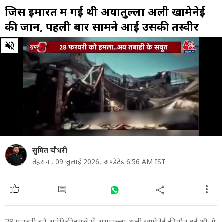
ज‍िस इमारत में गई थी अयातुल्ला अली खामेनेई
की जान, पहली बार सामने आई उसकी तस्वीरें
0
of
1
minute,
54
seconds
सुमित चौधरी
तेहरान ,
09 जुलाई 2026,
अपडेटेड 6:56 AM IST
28 फरवरी को अमेरिकी हमले में अयातुल्ला अली खामेनेई की मौत हुई थी. ये