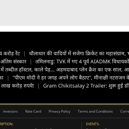
4 करोड़ रेंट
|
धौलाधार की वादियों में सजेगा क्रिकेट का महासंग्राम,
ं अंतिम संस्कार
|
तमिलनाडु: TVK में गए 4 पूर्व AIADMK विधायकों 
में तब्दील हॉस्टल, काले पेड़... अहमदाबाद प्लेन क्रैश का एक साल
टका
|
"पीएम मोदी ने हर जगह अपने लोग बैठाए", मीनाक्षी नटराजन क
0 लाख करोड़ रुपये!
|
Gram Chikitsalay 2 Trailer: शुरू हुई डॉक्
Investors
Rate Card
Privacy Policy
Terms and Conditions
Corre
IPTION:
EVENTS: