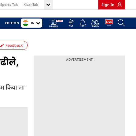
Sports Tak
KisanTak
Sign In
IN
EDITION
Feedback
ढीले,
ADVERTISEMENT
 कम किया जा