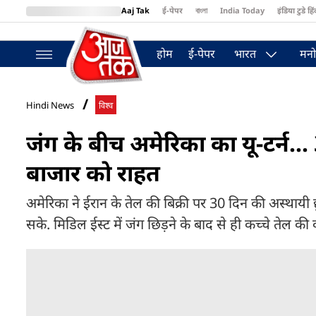
Aaj Tak
ई-पेपर
বাংলা
India Today
इंडिया टुडे हिं
MumbaiTak
BT Bazaar
Cosmopolitan
Harper's Bazaar
Northea
होम
ई-पेपर
भारत
मनो
Hindi News
विश्व
जंग के बीच अमेरिका का यू-टर्न...
बाजार को राहत
अमेरिका ने ईरान के तेल की बिक्री पर 30 दिन की अस्थायी
सके. मिडिल ईस्ट में जंग छिड़ने के बाद से ही कच्चे तेल की 