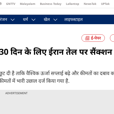
दी
GNTTV
Malayalam
Business Today
Lallantop
NewsTak
UPTak
st
Brides Today
Reader’s Digest
Astro Tak
रंजन
धर्म
खेल
लाइफस्टाइल
 30 दिन के लिए ईरान तेल पर सैंक्शन 
 छूट दी है ताकि वैश्विक ऊर्जा सप्लाई बढ़े और कीमतों का दबाव
कीमतों में भारी उछाल दर्ज किया गया है.
ADVERTISEMENT