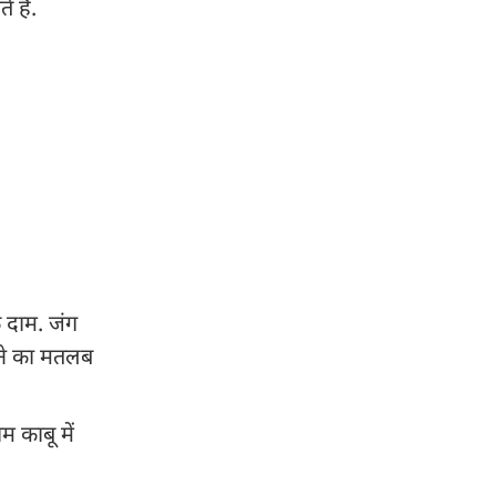
 हैं.
 दाम. जंग
़ने का मतलब
 काबू में