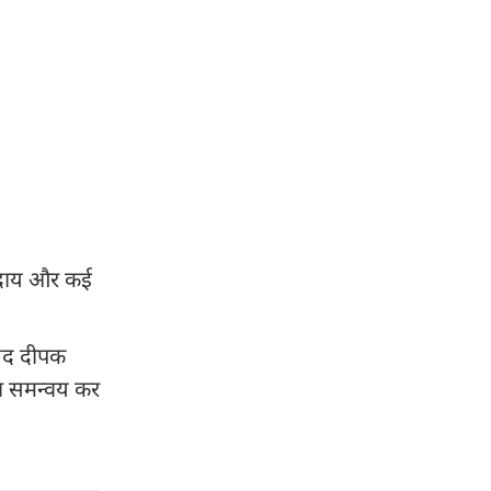
समुदाय और कई
ंसद दीपक
का समन्वय कर