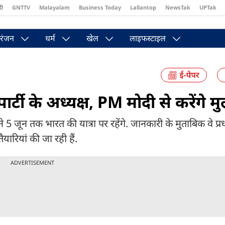
दी
GNTTV
Malayalam
Business Today
Lallantop
NewsTak
UPTak
st
Brides Today
Reader’s Digest
Astro Tak
Pakwan Gali
रंजन
धर्म
खेल
लाइफस्टाइल
र्टी के अध्यक्ष, PM मोदी से करेंगे 
 जून तक भारत की यात्रा पर रहेंगे. जानकारी के मुताबिक वे प्रधानमं
यारियां की जा रही हैं.
ADVERTISEMENT