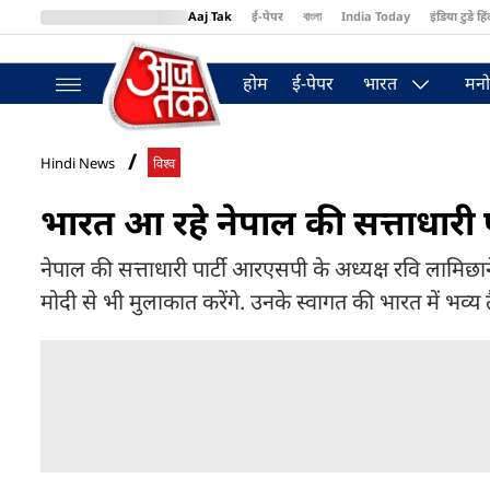
Aaj Tak
ई-पेपर
বাংলা
India Today
इंडिया टुडे हिं
MumbaiTak
BT Bazaar
Cosmopolitan
Harper's Bazaar
Northea
होम
ई-पेपर
भारत
मनो
Hindi News
विश्व
भारत आ रहे नेपाल की सत्ताधारी पा
नेपाल की सत्ताधारी पार्टी आरएसपी के अध्यक्ष रवि लामिछाने 5
मोदी से भी मुलाकात करेंगे. उनके स्वागत की भारत में भव्य तै