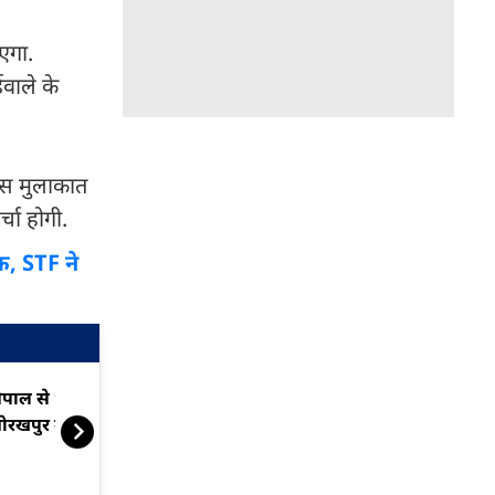
एगा.
वाले के
 इस मुलाकात
्चा होगी.
क, STF ने
ेपाल से भटकी डॉल्फिन को
प्रेग्नेंट मछली 
ोरखपुर में सुरक्षित बचाया गया
ग्रीन कॉरिडोर बन
गई