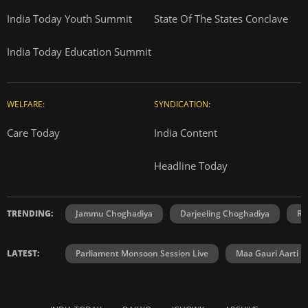
India Today Youth Summit
State Of The States Conclave
India Today Education Summit
WELFARE:
SYNDICATION:
Care Today
India Content
Headline Today
TRENDING:
Jammu Choghadiya
Darjeeling Choghadiya
Ra
LATEST:
Parliament Monsoon Session Live
Maa Gauri Aarti