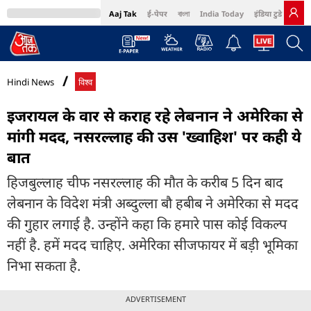
Aaj Tak
ई-पेपर
বাংলা
India Today
इंडिया टुडे हिंदी
MumbaiTak
BT Bazaar
Cosmopolitan
Harper's Bazaar
Northeast
Bri
Hindi News
विश्व
इजरायल के वार से कराह रहे लेबनान ने अमेरिका से
मांगी मदद, नसरल्लाह की उस 'ख्वाहिश' पर कही ये
बात
हिजबुल्लाह चीफ नसरल्लाह की मौत के करीब 5 दिन बाद
लेबनान के विदेश मंत्री अब्दुल्ला बौ हबीब ने अमेरिका से मदद
की गुहार लगाई है. उन्होंने कहा कि हमारे पास कोई विकल्प
नहीं है. हमें मदद चाहिए. अमेरिका सीजफायर में बड़ी भूमिका
निभा सकता है.
ADVERTISEMENT